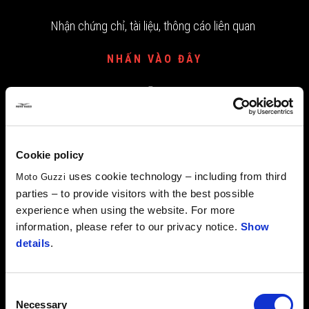
Nhận chứng chỉ, tài liệu, thông cáo liên quan
NHẤN VÀO ĐÂY
CẨM NANG MOTO GUZZI
Cookie policy
Tải hướng dẫn bảo dưỡng dưới dạng PDF
uses cookie technology – including from third
Moto Guzzi
NHẤN VÀO ĐÂY
parties – to provide visitors with the best possible
experience when using the website. For more
information, please refer to our privacy notice.
Show
details
.
CHIẾN DỊCH TRIỆU HỒI
Consent
Đảm bảo hiệu năng, sự an toàn, tin cậy cho chiếc xe của bạn
Necessary
Selection