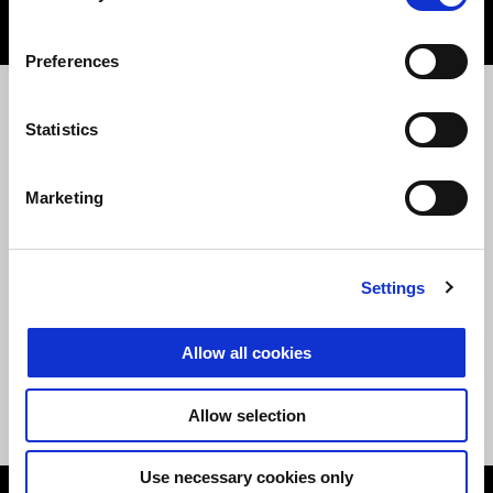
NHẤN VÀO ĐÂY
Preferences
Statistics
THÔNG TIN SỬA CHỮA VÀ BẢO
DƯỠNG
Marketing
NHẤN VÀO ĐÂY
Settings
ĐĂNG KIỂM
Allow all cookies
Allow selection
NHẤN VÀO ĐÂY
Use necessary cookies only