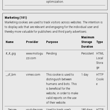
optimization.
Marketing (101)
Marketing cookies are used to track visitors across websites. The intention is
to display ads that are relevant and engaging for the individual user and
thereby more valuable for publishers and third party advertisers.
Maximum
Name
Provider
Purpose
Storage
Type
Duration
#_#_gig
www.motogu
Pending
Persistent
HTML
zzi.com
Local
Stora
ge
__cf_bm
vimeo.com
This cookie is used to
1 day
HTTP
distinguish between
Cooki
humans and bots. This
e
is beneficial for the
website, in order to make
valid reports on the use
of their website.
__Secure-
youtube.com
Used to track user’s
180 days
HTTP