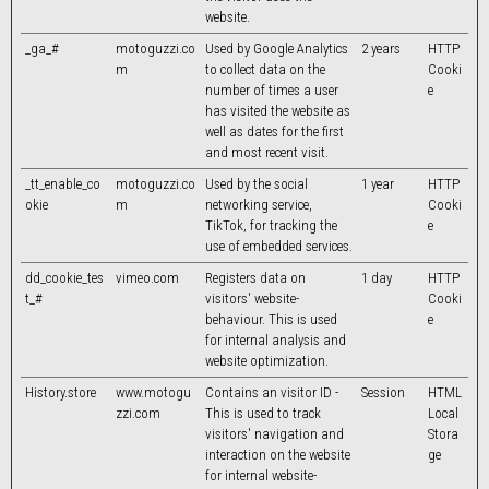
website.
_ga_#
motoguzzi.co
Used by Google Analytics
2 years
HTTP
m
to collect data on the
Cooki
number of times a user
e
has visited the website as
well as dates for the first
and most recent visit.
_tt_enable_co
motoguzzi.co
Used by the social
1 year
HTTP
okie
m
networking service,
Cooki
TikTok, for tracking the
e
use of embedded services.
dd_cookie_tes
vimeo.com
Registers data on
1 day
HTTP
t_#
visitors' website-
Cooki
behaviour. This is used
e
for internal analysis and
website optimization.
History.store
www.motogu
Contains an visitor ID -
Session
HTML
zzi.com
This is used to track
Local
visitors' navigation and
Stora
interaction on the website
ge
for internal website-