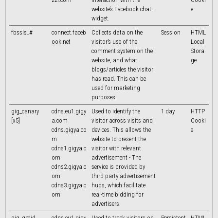
website’s Facebook chat-
e
widget.
fbssls_#
connect.faceb
Collects data on the
Session
HTML
ook.net
visitor’s use of the
Local
comment system on the
Stora
website, and what
ge
blogs/articles the visitor
has read. This can be
used for marketing
purposes.
gig_canary
cdns.eu1.gigy
Used to identify the
1 day
HTTP
[x5]
a.com
visitor across visits and
Cooki
cdns.gigya.co
devices. This allows the
e
m
website to present the
cdns1.gigya.c
visitor with relevant
om
advertisement - The
cdns2.gigya.c
service is provided by
om
third party advertisement
cdns3.gigya.c
hubs, which facilitate
om
real-time bidding for
advertisers.
gig_gmid
cdns.eu1.gigy
Used to track visitors on
Persistent
HTML