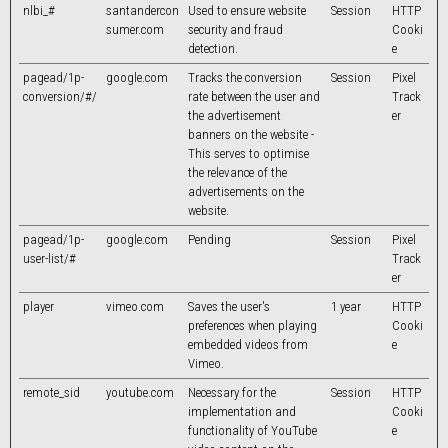
nlbi_#
santandercon
Used to ensure website
Session
HTTP
sumer.com
security and fraud
Cooki
detection.
e
pagead/1p-
google.com
Tracks the conversion
Session
Pixel
conversion/#/
rate between the user and
Track
the advertisement
er
banners on the website -
This serves to optimise
the relevance of the
advertisements on the
website.
pagead/1p-
google.com
Pending
Session
Pixel
user-list/#
Track
er
player
vimeo.com
Saves the user's
1 year
HTTP
preferences when playing
Cooki
embedded videos from
e
Vimeo.
remote_sid
youtube.com
Necessary for the
Session
HTTP
implementation and
Cooki
functionality of YouTube
e