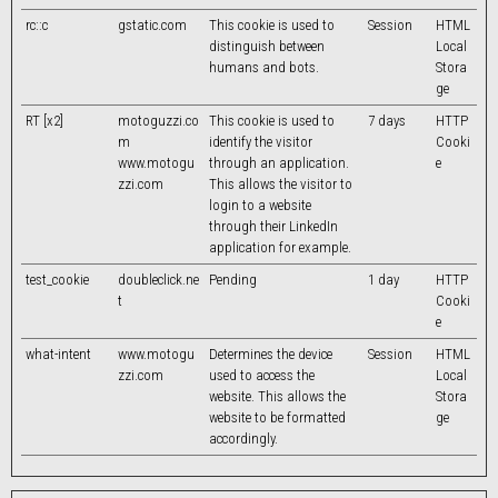
rc::c
gstatic.com
This cookie is used to
Session
HTML
distinguish between
Local
humans and bots.
Stora
ge
RT [x2]
motoguzzi.co
This cookie is used to
7 days
HTTP
m
identify the visitor
Cooki
www.motogu
through an application.
e
zzi.com
This allows the visitor to
login to a website
through their LinkedIn
application for example.
test_cookie
doubleclick.ne
Pending
1 day
HTTP
t
Cooki
e
what-intent
www.motogu
Determines the device
Session
HTML
zzi.com
used to access the
Local
website. This allows the
Stora
website to be formatted
ge
accordingly.