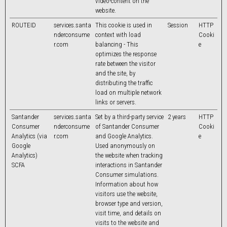
video-content on the
website.
ROUTEID
services.santa
This cookie is used in
Session
HTTP
nderconsume
context with load
Cooki
r.com
balancing - This
e
optimizes the response
rate between the visitor
and the site, by
distributing the traffic
load on multiple network
links or servers.
Santander
services.santa
Set by a third-party service
2 years
HTTP
Consumer
nderconsume
of Santander Consumer
Cooki
Analytics (via
r.com
and Google Analytics.
e
Google
Used anonymously on
Analytics)
the website when tracking
SCFA
interactions in Santander
Consumer simulations.
Information about how
visitors use the website,
browser type and version,
visit time, and details on
visits to the website and