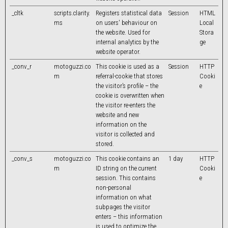
_cltk
scripts.clarity.
Registers statistical data
Session
HTML
ms
on users' behaviour on
Local
the website. Used for
Stora
internal analytics by the
ge
website operator.
_conv_r
motoguzzi.co
This cookie is used as a
Session
HTTP
m
referral-cookie that stores
Cooki
the visitor’s profile – the
e
cookie is overwritten when
the visitor re-enters the
website and new
information on the
visitor is collected and
stored.
_conv_s
motoguzzi.co
This cookie contains an
1 day
HTTP
m
ID string on the current
Cooki
session. This contains
e
non-personal
information on what
subpages the visitor
enters – this information
is used to optimize the