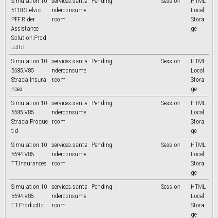
Simulation.10
services.santa
Pending
Session
HTML
5118.Stelvio
nderconsume
Local
PFF Rider
r.com
Stora
Assistance
ge
Solution.Prod
uctId
Simulation.10
services.santa
Pending
Session
HTML
5685.V85
nderconsume
Local
Strada.Insura
r.com
Stora
nces
ge
Simulation.10
services.santa
Pending
Session
HTML
5685.V85
nderconsume
Local
Strada.Produc
r.com
Stora
tId
ge
Simulation.10
services.santa
Pending
Session
HTML
5694.V85
nderconsume
Local
TT.Insurances
r.com
Stora
ge
Simulation.10
services.santa
Pending
Session
HTML
5694.V85
nderconsume
Local
TT.ProductId
r.com
Stora
ge