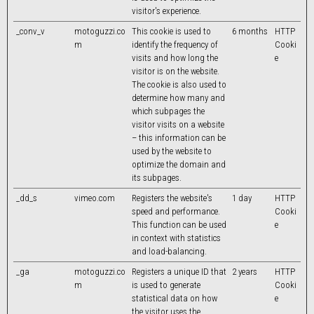
visitor's experience.
_conv_v
motoguzzi.co
This cookie is used to
6 months
HTTP
m
identify the frequency of
Cooki
visits and how long the
e
visitor is on the website.
The cookie is also used to
determine how many and
which subpages the
visitor visits on a website
– this information can be
used by the website to
optimize the domain and
its subpages.
_dd_s
vimeo.com
Registers the website's
1 day
HTTP
speed and performance.
Cooki
This function can be used
e
in context with statistics
and load-balancing.
_ga
motoguzzi.co
Registers a unique ID that
2 years
HTTP
m
is used to generate
Cooki
statistical data on how
e
the visitor uses the