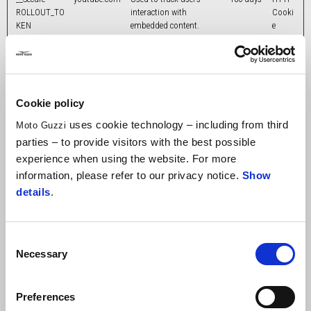
ROLLOUT_TO
interaction with
Cooki
KEN
embedded content.
e
__Secure-YEC
youtube.com
Stores the user's video
Session
HTTP
player preferences using
Cooki
embedded YouTube video
e
__Secure-YNID
youtube.com
Pending
180 days
HTTP
Cookie policy
Cooki
e
uses cookie technology – including from third
Moto Guzzi
_cfuvid
vimeo.com
This cookie is a part of
Session
HTTP
parties – to provide visitors with the best possible
the services provided by
Cooki
experience when using the website. For more
Cloudflare - Including
e
information, please refer to our privacy notice.
Show
load-balancing,
details
.
deliverance of website
content and serving DNS
connection for website
operators.
Consent
_conv_sptest
motoguzzi.co
This cookie is used by the
Session
HTTP
Necessary
Selection
m
website’s operator in
Cooki
context with multi-variate
e
testing. This is a tool
Preferences
used to combine or