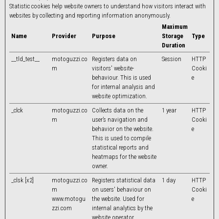
Statistic cookies help website owners to understand how visitors interact with
websites by collecting and reporting information anonymously.
Maximum
Name
Provider
Purpose
Storage
Type
Duration
__tld_test__
motoguzzi.co
Registers data on
Session
HTTP
m
visitors' website-
Cooki
behaviour. This is used
e
for internal analysis and
website optimization.
_clck
motoguzzi.co
Collects data on the
1 year
HTTP
m
user’s navigation and
Cooki
behavior on the website.
e
This is used to compile
statistical reports and
heatmaps for the website
owner.
_clsk [x2]
motoguzzi.co
Registers statistical data
1 day
HTTP
m
on users' behaviour on
Cooki
www.motogu
the website. Used for
e
zzi.com
internal analytics by the
website operator.