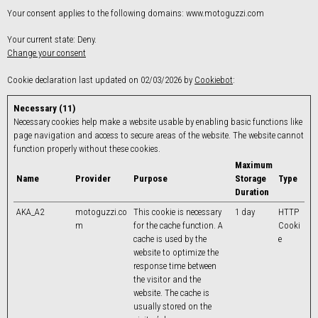
Your consent applies to the following domains: www.motoguzzi.com
Your current state: Deny.
Change your consent
Cookie declaration last updated on 02/03/2026 by
Cookiebot
:
Necessary (11)
Necessary cookies help make a website usable by enabling basic functions like
page navigation and access to secure areas of the website. The website cannot
function properly without these cookies.
Maximum
Name
Provider
Purpose
Storage
Type
Duration
AKA_A2
motoguzzi.co
This cookie is necessary
1 day
HTTP
m
for the cache function. A
Cooki
cache is used by the
e
website to optimize the
response time between
the visitor and the
website. The cache is
usually stored on the