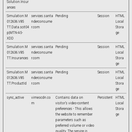
Solution.Insur
ances
Simulation.M
services.santa
Pending
Session
HTML
012636.V85
nderconsume
Local
TT.Data.scit04
r.com
Stora
p|MTN-A5-
ge
XDD
Simulation.M
services.santa
Pending
Session
HTML
012636.V85
nderconsume
Local
TT.Insurances
r.com
Stora
ge
Simulation.M
services.santa
Pending
Session
HTML
012636.V85
nderconsume
Local
TT.ProductId
r.com
Stora
ge
sync_active
vimeocdn.co
Contains data on
Persistent
HTML
m
visitor's video-content
Local
preferences - This allows
Stora
the website to remember
ge
parameters such as
preferred volume or video
quality. The service is