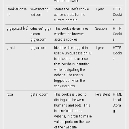
visitor’s browser.
CookieConse
www.motogu
Stores the user's cookie
1 year
HTTP
nt
zzi.com
consent state for the
Cooki
current domain
e
gig3pctest [x2]
cdns.eu1.gigy
This cookie determines
Session
HTTP
a.com
whether the browser
Cooki
gigya.com
accepts cookies.
e
gmid
gigya.com
Identifies the logged in
1 year
HTTP
user. A unique session ID
Cooki
is linked to the user so
e
that he/she is identified
while navigating the
website. The user is
logged out when the
cookie expires.
rc::a
gstatic.com
This cookie is used to
Persistent
HTML
distinguish between
Local
humans and bots. This
Stora
is beneficial for the
ge
website, in order to make
valid reports on the use
of their website.