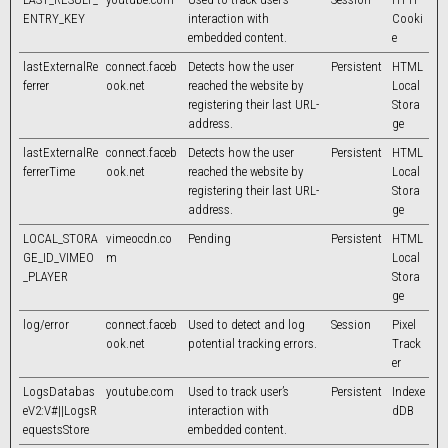
ENTRY_KEY
interaction with
Cooki
embedded content.
e
lastExternalRe
connect.faceb
Detects how the user
Persistent
HTML
ferrer
ook.net
reached the website by
Local
registering their last URL-
Stora
address.
ge
lastExternalRe
connect.faceb
Detects how the user
Persistent
HTML
ferrerTime
ook.net
reached the website by
Local
registering their last URL-
Stora
address.
ge
LOCAL_STORA
vimeocdn.co
Pending
Persistent
HTML
GE_ID_VIMEO
m
Local
_PLAYER
Stora
ge
log/error
connect.faceb
Used to detect and log
Session
Pixel
ook.net
potential tracking errors.
Track
er
LogsDatabas
youtube.com
Used to track user’s
Persistent
Indexe
eV2:V#||LogsR
interaction with
dDB
equestsStore
embedded content.