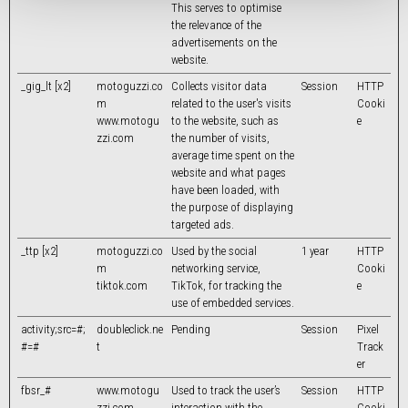
This serves to optimise
the relevance of the
advertisements on the
website.
_gig_lt [x2]
motoguzzi.co
Collects visitor data
Session
HTTP
m
related to the user's visits
Cooki
www.motogu
to the website, such as
e
zzi.com
the number of visits,
average time spent on the
website and what pages
have been loaded, with
the purpose of displaying
targeted ads.
_ttp [x2]
motoguzzi.co
Used by the social
1 year
HTTP
m
networking service,
Cooki
tiktok.com
TikTok, for tracking the
e
use of embedded services.
activity;src=#;
doubleclick.ne
Pending
Session
Pixel
#=#
t
Track
er
fbsr_#
www.motogu
Used to track the user’s
Session
HTTP
zzi.com
interaction with the
Cooki