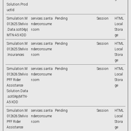
Solution.Prod
uctId
Simulation.M
services.santa
Pending
Session
HTML
012625.Stelvio
nderconsume
Local
.Data.scit04p|
r.com
Stora
MTN-A5-XDD
ge
Simulation.M
services.santa
Pending
Session
HTML
012625.Stelvio
nderconsume
Local
.Insurances
r.com
Stora
ge
Simulation.M
services.santa
Pending
Session
HTML
012626.Stelvio
nderconsume
Local
PFF Rider
r.com
Stora
Assistance
ge
Solution.Data
.scit04p|MTN-
A5-XDD
Simulation.M
services.santa
Pending
Session
HTML
012626.Stelvio
nderconsume
Local
PFF Rider
r.com
Stora
Assistance
ge