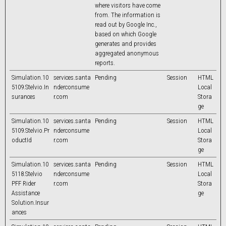
where visitors have come
from. The information is
read out by Google Inc.,
based on which Google
generates and provides
aggregated anonymous
reports.
Simulation.10
services.santa
Pending
Session
HTML
5109.Stelvio.In
nderconsume
Local
surances
r.com
Stora
ge
Simulation.10
services.santa
Pending
Session
HTML
5109.Stelvio.Pr
nderconsume
Local
oductId
r.com
Stora
ge
Simulation.10
services.santa
Pending
Session
HTML
5118.Stelvio
nderconsume
Local
PFF Rider
r.com
Stora
Assistance
ge
Solution.Insur
ances