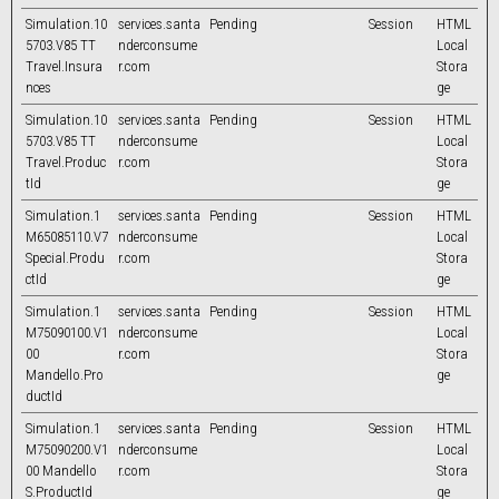
Simulation.10
services.santa
Pending
Session
HTML
5703.V85 TT
nderconsume
Local
Travel.Insura
r.com
Stora
nces
ge
Simulation.10
services.santa
Pending
Session
HTML
5703.V85 TT
nderconsume
Local
Travel.Produc
r.com
Stora
tId
ge
Simulation.1
services.santa
Pending
Session
HTML
M65085110.V7
nderconsume
Local
Special.Produ
r.com
Stora
ctId
ge
Simulation.1
services.santa
Pending
Session
HTML
M75090100.V1
nderconsume
Local
00
r.com
Stora
Mandello.Pro
ge
ductId
Simulation.1
services.santa
Pending
Session
HTML
M75090200.V1
nderconsume
Local
00 Mandello
r.com
Stora
S.ProductId
ge