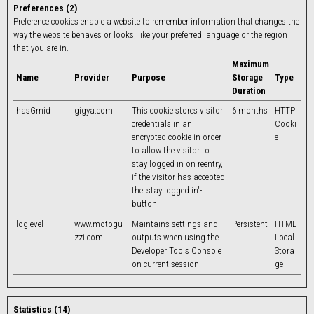
Preferences (2)
Preference cookies enable a website to remember information that changes the
way the website behaves or looks, like your preferred language or the region
that you are in.
Maximum
Name
Provider
Purpose
Storage
Type
Duration
hasGmid
gigya.com
This cookie stores visitor
6 months
HTTP
credentials in an
Cooki
encrypted cookie in order
e
to allow the visitor to
stay logged in on reentry,
if the visitor has accepted
the 'stay logged in'-
button.
loglevel
www.motogu
Maintains settings and
Persistent
HTML
zzi.com
outputs when using the
Local
Developer Tools Console
Stora
on current session.
ge
Statistics (14)