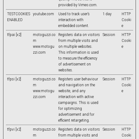
provided by Vimeo.com.
TESTCOOKIES
youtube.com
Used to track user’s
1 day
HTTP
ENABLED
interaction with
Cooki
embedded content.
e
tfpai [x2]
motoguzzi.co
Registers data on visitors
Session
HTTP
m
from multiple visits and
Cooki
www.motogu
on multiple websites.
e
zzi.com
This information is used
to measure the efficiency
of advertisement on
websites.
tfpsi [x2]
motoguzzi.co
Registers user behaviour
Session
HTTP
m
and navigation on the
Cooki
www.motogu
website, and any
e
zzi.com
interaction with active
campaigns. This is used
for optimizing
advertisement and for
efficient retargeting.
tfpvi [x2]
motoguzzi.co
Registers data on visitors
Session
HTTP
m
from multiple visits and
Cooki