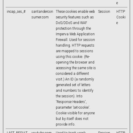
e
incap_ses_#
santandercon
These cookies enable web
Session
HTTP
sumer.com
security features such as
Cooki
DoS/DDoS and WAF
e
protection through the
Imperva Web Application
Firewall. Used for session
handling. HTTP requests
are mapped to sessions
using this cookie. (Re-
opening the browser and
accessing the same site is
considered a different
visit.) An ID (a randomly
generated set of letters
and numbers to identify
the session). Into
'Response Headers',
parameter 'set-cookie'.
Cookie visible for anyone
but by itself does not
provide info.
LAST_RESULT_
youtube.com
Used to track user’s
Session
HTTP