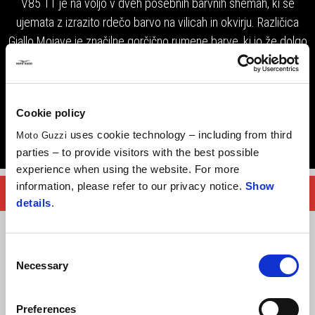
V85 TT je na voljo v dveh posebnih barvnih shemah, ki se
ujemata z izrazito rdečo barvo na vilicah in okvirju. Različica
Giallo Mojave je značilne gorčično rumene barve, ki jo že dolgo
povezujejo z modelom V85 TT, medtem ko kombinacija rdeče
in prelivajoče se bele barve Blu Uyuni poudarja obliko vozila.
Ne glede na izbrano barvo boste na cesti in zunaj nje dajali vtis
Cookie policy
neustrašnega motociklista.
uses cookie technology – including from third
Moto Guzzi
parties – to provide visitors with the best possible
experience when using the website. For more
information, please refer to our privacy notice.
Show
PRENESI BROŠURO
details
.
Consent
Necessary
Selection
UDOBJE
MOTOR
OBLIKOVANJE
Preferences