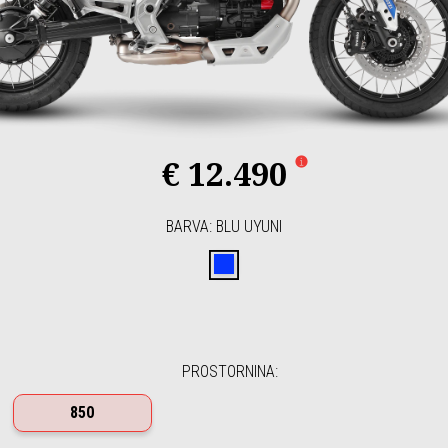
€ 12.490
BARVA
:
BLU UYUNI
Blu Uyuni
PROSTORNINA
:
850