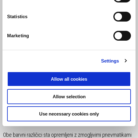
Statistics
Marketing
Settings
Allow all cookies
Allow selection
KONEC POTI ŠE NE POMENI, DA
SE MORA PUSTOLOVŠČINA
Use necessary cookies only
KONČATI
Obe barvni različici sta opremljeni z zmogljivimi pnevmatikami