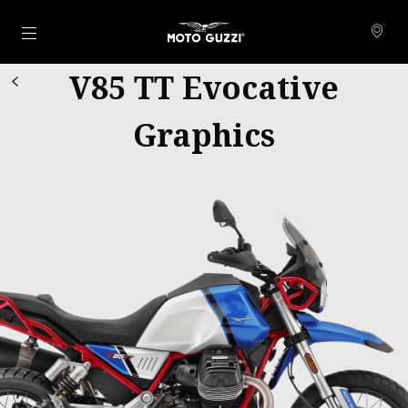
Pojdi na glavno vsebino
V85 TT Evocative
Graphics