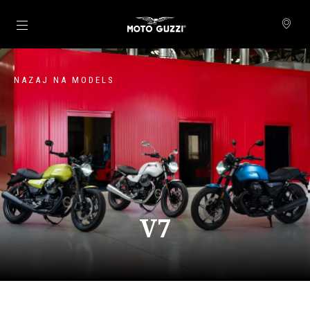
Pojdi na glavno vsebino
NAZAJ NA MODELS
V7