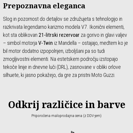
Prepoznavna eleganca
Slog in pozornost do detajlov se združujeta s tehnologijo in
razkrivata legendarno karizmo modela V7. Ikonični elementi,
kot sta oblikovan
21-litrski rezervoar
za gorivo in glavi valjev
– simbol motorja
V-Twin
iz Mandella – ostajajo, medtem ko je
bil motor dodatno izpopolnjen, izboljšani pa so tudi
zmogljivostni elementi. Na estetskem področju izstopajo
tekoče linije in dnevne luči (DRL), zasnovane v obliki orlove
silhuete, ki jasno pokažejo, da gre za pristni Moto Guzzi.
Odkrij različice in barve
Priporočena maloprodajna cena (z DDV-jem)
Item
1