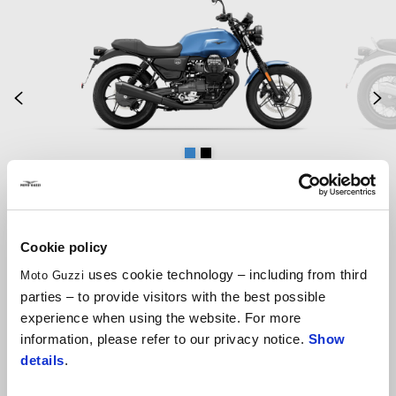
of
3
Prejšnje
N
Blu Profondo
Nero Ruvido
V7 Stone
€ 9.599
Cookie policy
uses cookie technology – including from third
Moto Guzzi
parties – to provide visitors with the best possible
experience when using the website. For more
information, please refer to our privacy notice.
Show
details
.