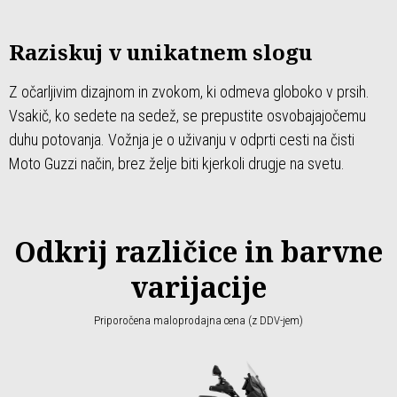
Raziskuj v unikatnem slogu
Z očarljivim dizajnom in zvokom, ki odmeva globoko v prsih.
Vsakič, ko sedete na sedež, se prepustite osvobajajočemu
duhu potovanja. Vožnja je o uživanju v odprti cesti na čisti
Moto Guzzi način, brez želje biti kjerkoli drugje na svetu.
Odkrij različice in barvne
varijacije
Priporočena maloprodajna cena (z DDV-jem)
Item
1
of
3