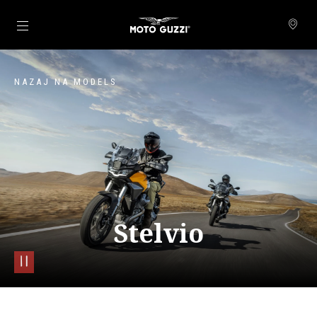
Pojdi na glavno vsebino
NAZAJ NA MODELS
Stelvio
pause