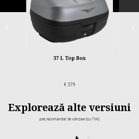
Anterior
U
37 L Top Box
€ 379
Explorează alte versiuni
preț recomandat de vânzare (cu TVA)
Item
1
of