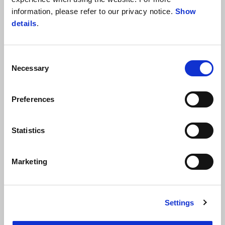
information, please refer to our privacy notice.
Show
details
.
Consent
Necessary
Selection
Preferences
Statistics
Marketing
Descopera ce o face unica
Settings