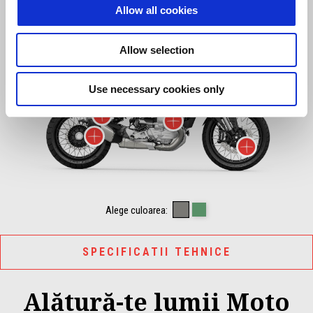
Allow all cookies
Mai multe 
Allow selection
Use necessary cookies only
Mai multe informatii des
Mai multe infor
Mai multe informatii desp
Mai mu
CLIMBING GREY
HIKING GREEN
Alege culoarea:
SPECIFICATII TEHNICE
Alătură-te lumii Moto