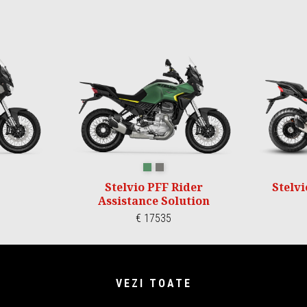
MBING
HIKING
VERDE HIKING
GRIGIO CLIMBING
Stelvio PFF Rider
Stelv
Assistance Solution
€ 17535
VEZI TOATE