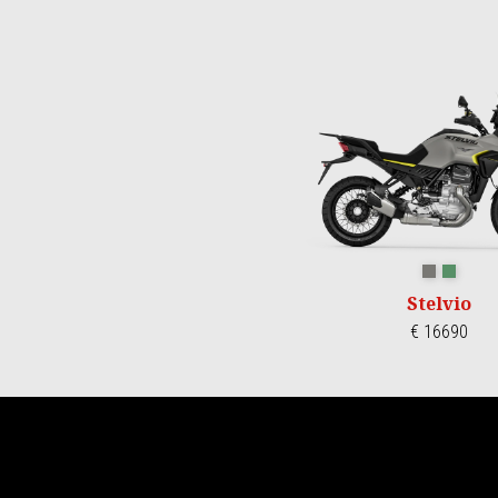
Item
1
of
3
GRIGIO CLI
VERDE 
Stelvio
€ 16690