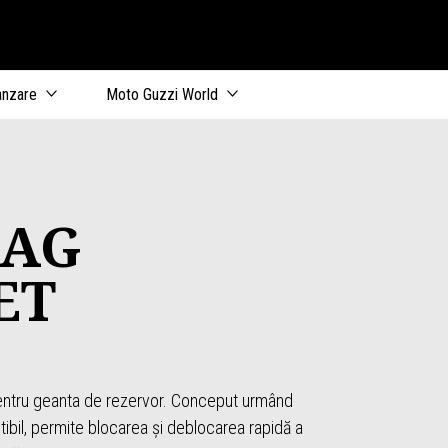
al
anzare
Moto Guzzi World
BAG
ET
entru geanta de rezervor. Conceput urmând
ibil, permite blocarea și deblocarea rapidă a