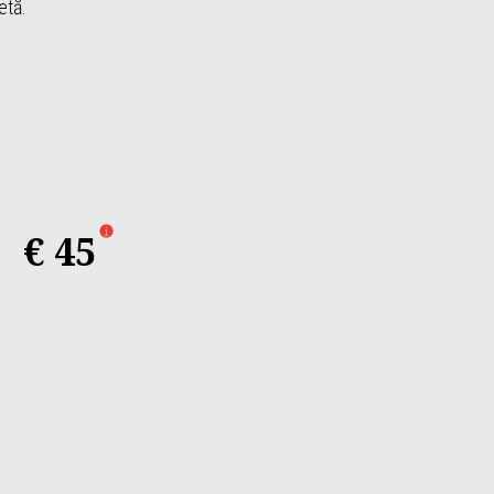
etă.
€ 45