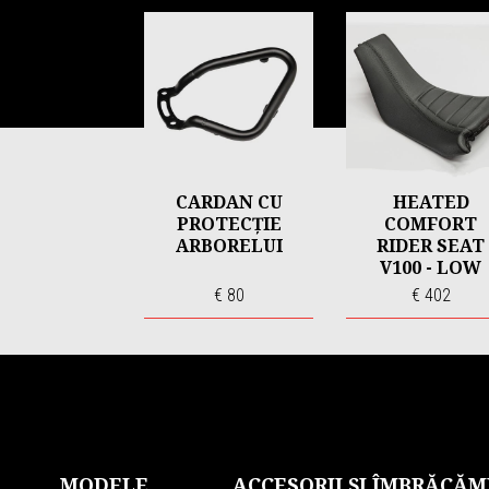
Item
1
of
6
CARDAN CU
HEATED
PROTECȚIE
COMFORT
ARBORELUI
RIDER SEAT
V100 - LOW
€ 80
€ 402
Subsol
MODELE
ACCESORII ȘI ÎMBRĂCĂM