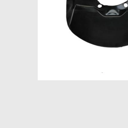
Item
1
of
1