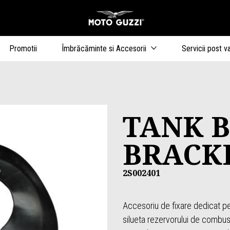
Alege continutul princip
Promotii
Îmbrăcăminte si Accesorii
Servicii post v
TANK 
BRACK
2S002401
Accesoriu de fixare dedicat p
silueta rezervorului de combust