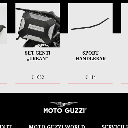
SET GENȚI
SPORT
„URBAN”
HANDLEBAR
€ 1062
€ 114
INTE
MOTO GUZZI WORLD
SERVICII