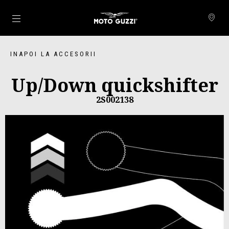
Alege continutul principal
INAPOI LA ACCESORII
Up/Down quickshifter
2S002138