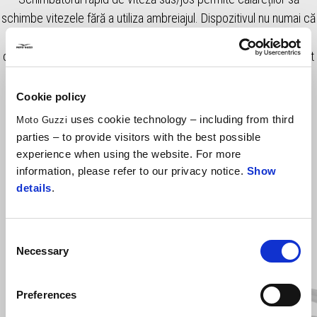
schimbe vitezele fără a utiliza ambreiajul. Dispozitivul nu numai că
oferă o senzație sportivă la cursele dinamice, dar face și
deplasarea convenabilă în traficul urban sau călătoriile, unde sunt
necesare schimbări frecvente de viteză.
Cookie policy
uses cookie technology – including from third
Moto Guzzi
parties – to provide visitors with the best possible
experience when using the website. For more
information, please refer to our privacy notice.
Show
details
.
Consent
Item
Necessary
Selection
1
of
2
Preferences