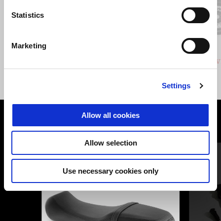
Statistics
Anterior
U
Marketing
GRIGIO CLIMBING
VERDE HIKING
Stelvio
Stelv
€ 16690
Settings
Allow all cookies
VEZI TOATE
Allow selection
Item
1
of
6
Use necessary cookies only