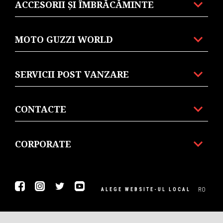
ACCESORII ȘI ÎMBRĂCĂMINTE
MOTO GUZZI WORLD
SERVICII POST VANZARE
CONTACTE
CORPORATE
Facebook
Instagram
Twitter
Youtube
RO
ALEGE WEBSITE-UL LOCAL
© Piaggio & C spa - Tutti i diritti riservati - P. IVA