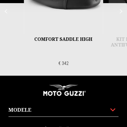
Anterior
U
COMFORT SADDLE HIGH
KIT
ANTIF
€ 342
Subsol
MODELE