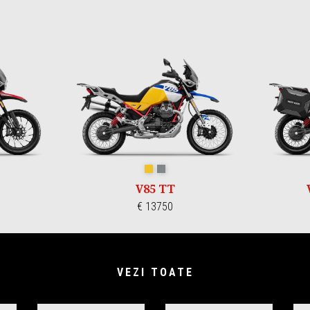
za
egnano
GIALLO WADI
GRIGIO YANAR DAG
V85 TT
€ 13750
VEZI TOATE