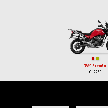
Item
1
of
3
Rosso Mon
Verde L
V85 Strada
€ 12750
Item