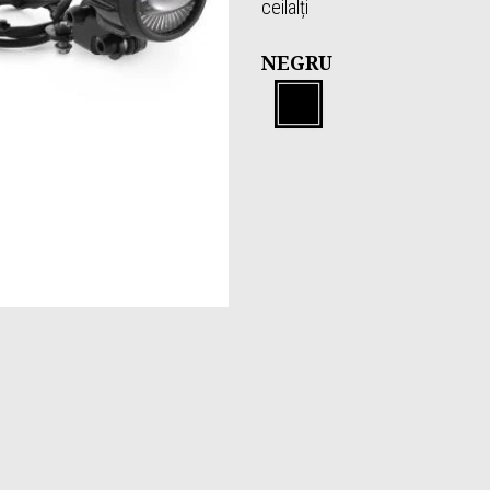
ceilalți
NEGRU
Negru