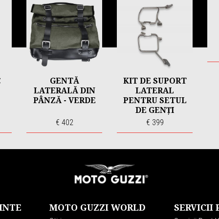
C
GENTĂ
KIT DE SUPORT
LATERALĂ DIN
LATERAL
PÂNZĂ - VERDE
PENTRU SETUL
DE GENȚI
LATERALE DIN
€ 402
€ 399
ALUMINIU
INTE
MOTO GUZZI WORLD
SERVICII