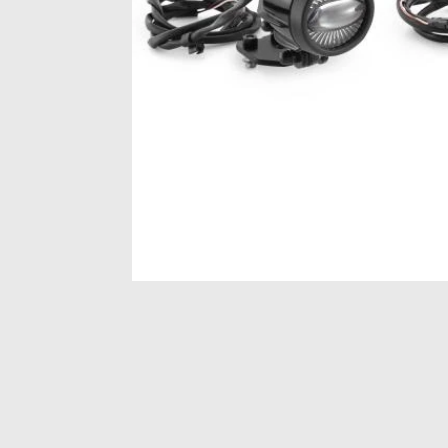
Item
1
of
1