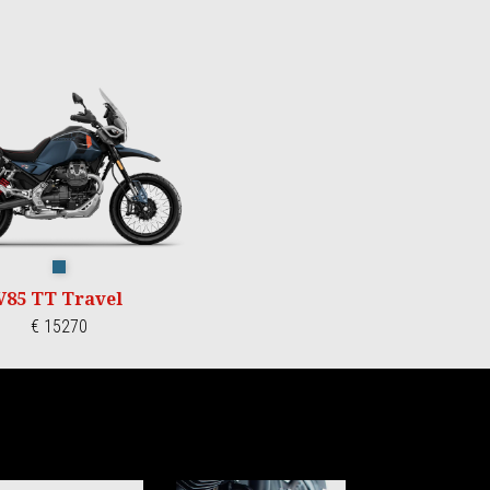
Blu Zefiro
V85 TT Travel
€ 15270