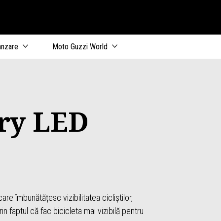
al
anzare
Moto Guzzi World
ary LED
are îmbunătățesc vizibilitatea cicliștilor,
in faptul că fac bicicleta mai vizibilă pentru