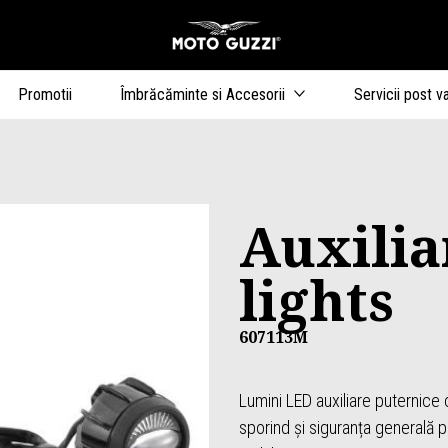
Alege continutul princip
Promotii
Îmbrăcăminte si Accesorii
Servicii post v
Auxili
lights
607113M
Lumini LED auxiliare puternice c
sporind și siguranța generală pr