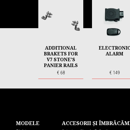
1
of
6
ADDITIONAL
ELECTRONI
BRAKETS FOR
ALARM
V7 STONE'S
PANIER RAILS
€ 68
€ 149
Subsol
MODELE
ACCESORII ȘI ÎMBRĂCĂM