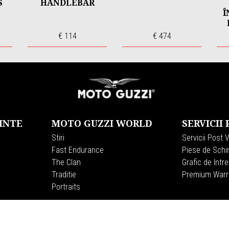
S
HANDLEBAR
Î
€ 114
€ 474
INTE
MOTO GUZZI WORLD
SERVICII
Stiri
Servicii Post 
Fast Endurance
Piese de Schi
The Clan
Grafic de Intre
Traditie
Premium Warr
Portraits
CORPORATE