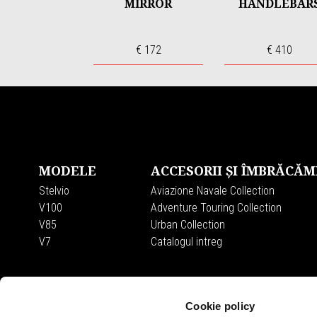
MIRROR
HANDLEBAR
€ 172
€ 410
Subsol
MODELE
ACCESORII ȘI ÎMBRĂCĂM
Stelvio
Aviazione Navale Collection
V100
Adventure Touring Collection
V85
Urban Collection
V7
Catalogul intreg
Cookie policy