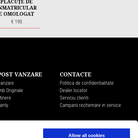
PLĂCUȚE DE
NMATRICULAR
E OMOLOGAT
€ 190
 POST VANZARE
CONTACTE
Vanzare
Politica de confidentialitate
mb Originale
Dealer locator
tinere
Serviciu clienti
anty
Campanii rechemare in service
Allow all cookies