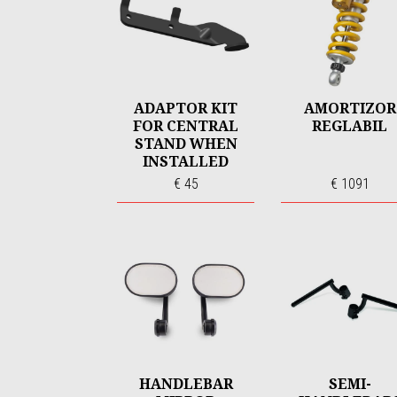
ADAPTOR KIT
AMORTIZOR
FOR CENTRAL
REGLABIL
STAND WHEN
INSTALLED
WITH ARROW
€ 45
€ 1091
EXHAUST
HANDLEBAR
SEMI-