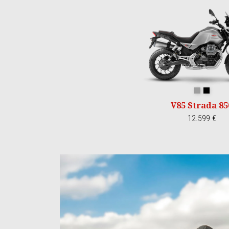
Grigio Brer
Nero Iso
V85 Strada 85
12.599 €