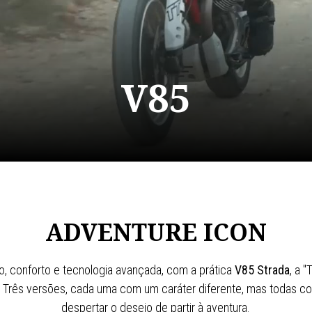
V85
ADVENTURE ICON
o, conforto e tecnologia avançada, com a prática
V85 Strada
, a 
. Três versões, cada uma com um caráter diferente, mas todas
despertar o desejo de partir à aventura.