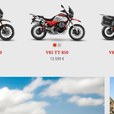
a
la
Rosso Fuji
Grigio Tambora
0
V85 TT 850
V8
13.599 €