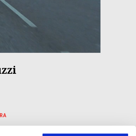
zzi
URA