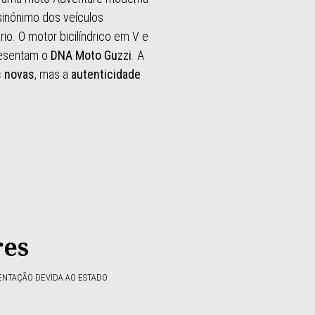
sinónimo dos veículos
io. O motor bicilíndrico em V e
resentam o
DNA Moto Guzzi
. A
s novas
, mas a
autenticidade
res
ENTAÇÃO DEVIDA AO ESTADO