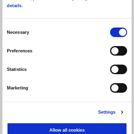
details
.
Consent
Necessary
Selection
Preferences
Statistics
Esquema de cores especial
Marketing
Com o seu esquema cromático exclusivo, que combina o
branco
da neve com
apontamentos de vermelho e de azul
inspirados na montanha, a Stelvio Duecento Tributo foi
Settings
pensada para aqueles que anseiam por viagens inesquecíveis.
Desde os gráficos que simbolizam as curvas do Stelvio Pass
Allow all cookies
às coordenadas que convidam a explorar novos destinos,