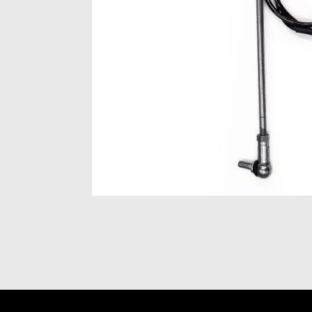
Item
1
of
1