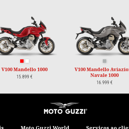
Rosso Magma
Bianco Polare
Aviazione Naval
V100 Mandello 1000
V100 Mandello Aviazi
Navale 1000
15.899 €
16.999 €
is
Moto Guzzi World
Serviços ao cli