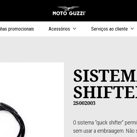
Para o conteúdo princip
has promocionais
Acessórios
Serviços ao cliente
SISTEM
SHIFTE
2S002003
O sistema “quick shifter” perm
sem usar a embraiagem. Não s