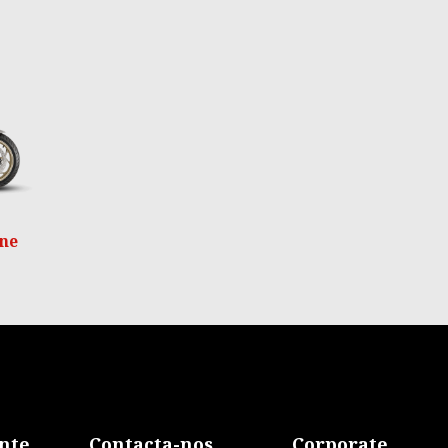
e
one
ente
Contacta-nos
Corporate