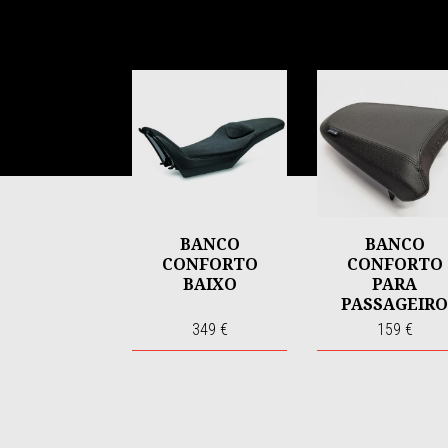
Item
1
of
6
BANCO
BANCO
CONFORTO
CONFORTO
BAIXO
PARA
PASSAGEIRO
V100
349 €
159 €