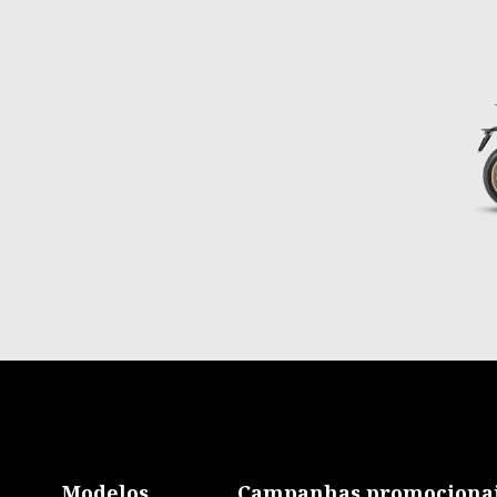
Item
1
of
2
Rodapé
Modelos
Campanhas promociona