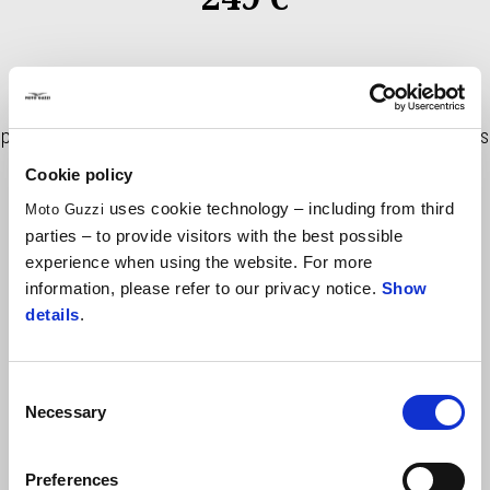
O Kit de monitorização de pressão dos pneus mede a pressão
do pneu traseiro e dianteiro. Os resultados são mostrados no
painel TFT do veículo e emite alerta quando a pressão dos pneus
está abaixo dos níveis indicados.
Cookie policy
uses cookie technology – including from third
Moto Guzzi
parties – to provide visitors with the best possible
experience when using the website. For more
information, please refer to our privacy notice.
Show
details
.
Consent
Necessary
Selection
Item
1
of
8
Preferences