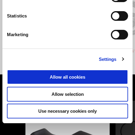
Statistics
Anterior
P
Marketing
Giallo Savana
Nero Vulcano
Stelvio 1000
Stelv
16.499 €
Settings
Allow all cookies
VER TUDO
Allow selection
Item
1
of
Use necessary cookies only
6