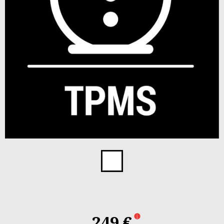
Item
1
of
1
249 €