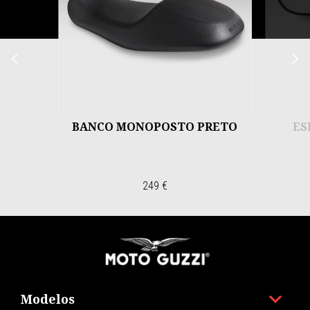
Anterior
P
BANCO MONOPOSTO PRETO
ES
249 €
Rodapé
Modelos