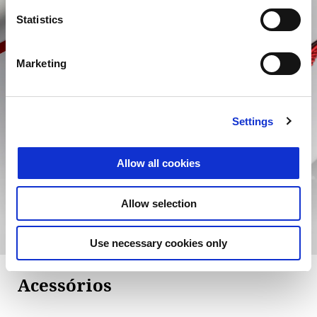
Statistics
Marketing
V7 Stone Ten
Settings
A V7 Stone Ten é uma edição especial criada para
celebrar o décimo aniversário do
The Clan
.
Allow all cookies
DESCOBRE MAIS
Allow selection
Use necessary cookies only
Acessórios