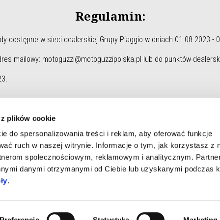
Regulamin:
y dostępne w sieci dealerskiej Grupy Piaggio w dniach 01.08.2023 - 
dres mailowy: motoguzzi@motoguzzipolska.pl lub do punktów dealersk
23.
 z plików cookie
ie do spersonalizowania treści i reklam, aby oferować funkcje
wać ruch w naszej witrynie. Informacje o tym, jak korzystasz z 
rtnerom społecznościowym, reklamowym i analitycznym. Partn
Świat Moto Guzzi
Serwis
innymi danymi otrzymanymi od Ciebie lub uzyskanymi podczas k
Aktualności
Konserwacja i serwis
ły
.
Moto Guzzi Przyszłości
Oryginalne części zamienne
Fast Endurance
Zaplanowana konserwacja
Moto Guzzi World Club
Premium Warranty
Preferencje
Statystyka
Marketing