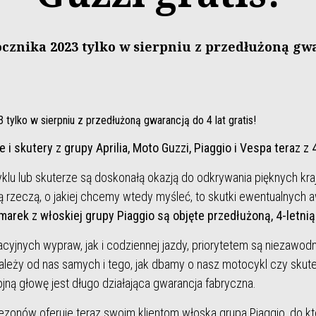
cznika 2023 tylko w sierpniu z przedłużoną gwar
tylko w sierpniu z przedłużoną gwarancją do 4 lat gratis!
 skutery z grupy Aprilia, Moto Guzzi, Piaggio i Vespa teraz z 
u lub skuterze są doskonałą okazją do odkrywania pięknych kraj
ą rzeczą, o jakiej chcemy wtedy myśleć, to skutki ewentualnych a
marek z włoskiej grupy Piaggio są objęte przedłużoną, 4-letni
yjnych wypraw, jak i codziennej jazdy, priorytetem są niezawod
ależy od nas samych i tego, jak dbamy o nasz motocykl czy skute
ną głowę jest długo działająca gwarancja fabryczna.
 sezonów oferuje teraz swoim klientom włoska grupa Piaggio, do kt