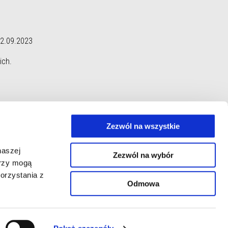
02.09.2023
ich.
Zezwól na wszystkie
naszej
Zezwól na wybór
erzy mogą
Skontaktuj się z nami
Corporate
orzystania z
Kontakt i instrukcje
Wide Magazine
Odmowa
Polityka Prywatności
Piaggio Group
Salony i serwisy
Muzeum Moto Guzzi
Accessibility