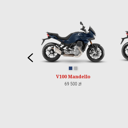
Item
1
of
5
Poprzedni
Blu oceano
Grigio Titanio
V100 Mandello
69 500 zł