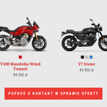
Wind Tunnel
Nero Ruvido
Sabbia Camo
Blu Profond
V100 Mandello Wind
V7 Stone
Tunnel
43 900 zł
84 500 zł
POPROŚ O KONTAKT W SPRAWIE OFERTY