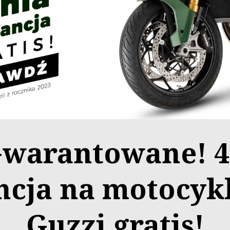
Gwarantowane! 4-
cja na motocyk
Guzzi gratis!