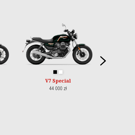
Nastę
o
Nero Smeraldo
Bianco 1969
V7 Special
44 000 zł