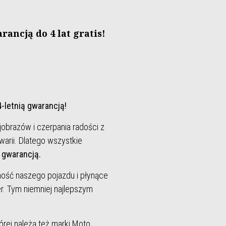
ancją do 4 lat gratis!
4-letnią gwarancją!
obrazów i czerpania radości z
warii. Dlatego wszystkie
ą gwarancją.
ność naszego pojazdu i płynące
r. Tym niemniej najlepszym
órej należą też marki Moto