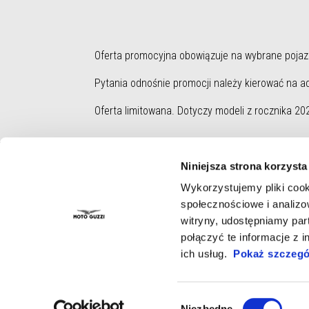
Oferta promocyjna obowiązuje na wybrane pojazd
Pytania odnośnie promocji należy kierować na a
Oferta limitowana. Dotyczy modeli z rocznika 20
Stopka
Niniejsza strona korzysta
Wykorzystujemy pliki cook
społecznościowe i analizo
witryny, udostępniamy pa
Modele
Akcesoria
połączyć te informacje z 
Stelvio
Odzież
ich usług.
Pokaż szczegó
V100
Akcesoria
V85
Adventure Touring
V7
Urban Rider Collection
Wybór
Niezbędne