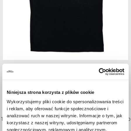
Item
1
Black
of
1
Niniejsza strona korzysta z plików cookie
BLACK
Wykorzystujemy pliki cookie do spersonalizowania treści
i reklam, aby oferować funkcje społecznościowe i
analizować ruch w naszej witrynie. Informacje o tym, jak
100% cotton T-shirt Moto Guzzi «the clan» print on the front Moto
korzystasz z naszej witryny, udostępniamy partnerom
Guzzi print on the back Tricolor "the clan" logo
społecznościowym, reklamowym i analitycznym.