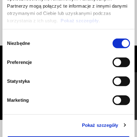
Partnerzy mogą połączyć te informacje z innymi danymi
otrzymanymi od Ciebie lub uzyskanymi podczas
korzystania z ich usług.
Pokaż szczegóły
.
Wybór
Niezbędne
zgody
ZOBACZ WSZYSTKIE
Preferencje
Item
1
of
Statystyka
6
Marketing
Pokaż szczegóły
Poprzedni
N