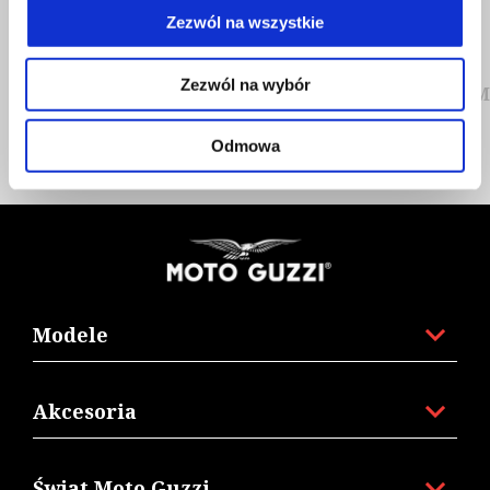
Zezwól na wszystkie
Zezwól na wybór
CLASSIC POLO
M
Odmowa
Stopka
Modele
Akcesoria
Świat Moto Guzzi