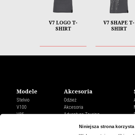
V7 LOGO T-
V7 SHAPE T-
SHIRT
SHIRT
Stopka
Modele
Akcesoria
Stelvio
Odzież
V100
Akcesoria
V85
Adventure Touring
V7
Urban Rider Collection
Niniejsza strona korzysta
Aviazione Navale Collection