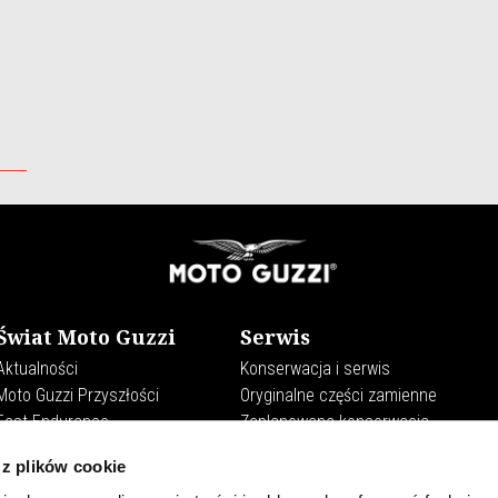
Świat Moto Guzzi
Serwis
Aktualności
Konserwacja i serwis
Moto Guzzi Przyszłości
Oryginalne części zamienne
Fast Endurance
Zaplanowana konserwacja
Moto Guzzi World Club
Premium Warranty
 z plików cookie
Experience