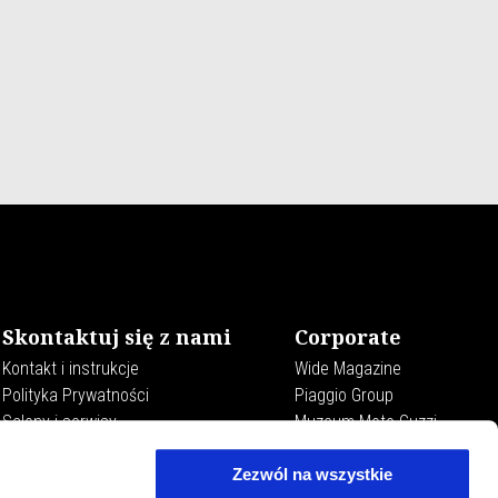
Skontaktuj się z nami
Corporate
Kontakt i instrukcje
Wide Magazine
Polityka Prywatności
Piaggio Group
Salony i serwisy
Muzeum Moto Guzzi
Accessibility
Zezwól na wszystkie