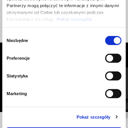
Partnerzy mogą połączyć te informacje z innymi danymi
otrzymanymi od Ciebie lub uzyskanymi podczas
korzystania z ich usług.
Pokaż szczegóły
.
Wybór
Niezbędne
zgody
ZOBACZ WSZYSTKIE
Preferencje
Item
1
of
Statystyka
6
Marketing
Pokaż szczegóły
Poprzedni
N