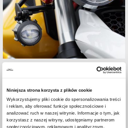
Item
1
Black
of
1
Niniejsza strona korzysta z plików cookie
BLACK
Wykorzystujemy pliki cookie do spersonalizowania treści
i reklam, aby oferować funkcje społecznościowe i
analizować ruch w naszej witrynie. Informacje o tym, jak
Your road will always be illuminated with these simple but
korzystasz z naszej witryny, udostępniamy partnerom
technological spotlights for V85 TT. Installation kit included.
społecznościowym, reklamowym i analitycznym.