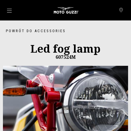
Idź do strony głównej
POWRÓT DO ACCESSORIES
Led fog lamp
607524M