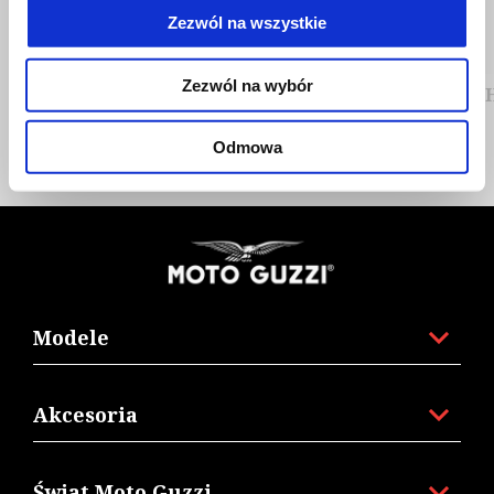
Zezwól na wszystkie
Zezwól na wybór
FORK TOP CAPS COVER
Odmowa
Stopka
Modele
Akcesoria
Świat Moto Guzzi