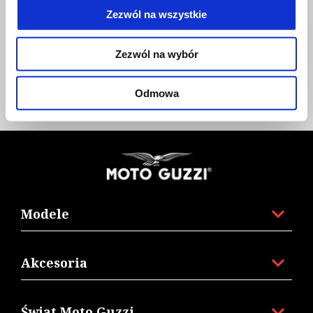
Zezwól na wszystkie
Zezwól na wybór
ANTITHEFT INSTALLATION KIT
Odmowa
Stopka
Modele
Akcesoria
Świat Moto Guzzi