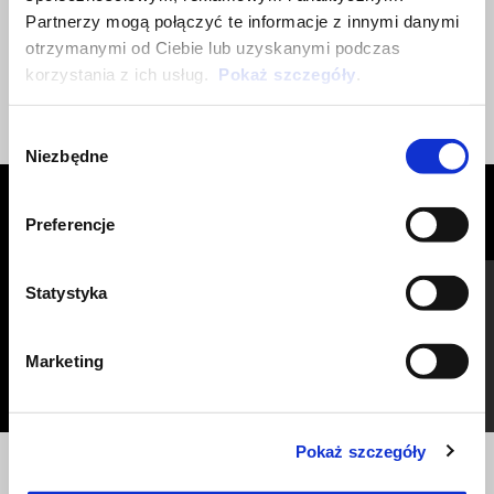
Partnerzy mogą połączyć te informacje z innymi danymi
otrzymanymi od Ciebie lub uzyskanymi podczas
korzystania z ich usług.
Pokaż szczegóły
.
Wybór
Niezbędne
zgody
ZOBACZ WSZYSTKIE
Preferencje
Item
1
of
Statystyka
6
Marketing
Pokaż szczegóły
Poprzedni
N