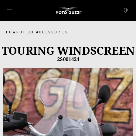
Idź do strony głównej
POWRÓT DO ACCESSORIES
TOURING WINDSCREEN
2S001424