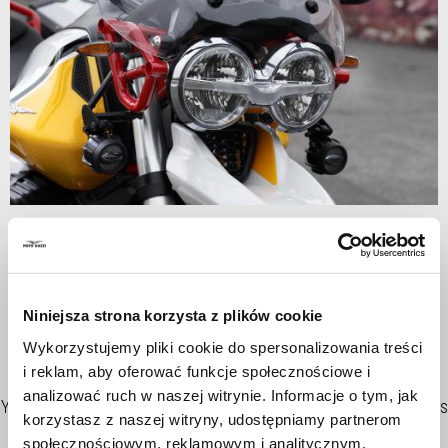
Item
1
Transparent
of
1
Niniejsza strona korzysta z plików cookie
TRANSPARENT
Wykorzystujemy pliki cookie do spersonalizowania treści
i reklam, aby oferować funkcje społecznościowe i
analizować ruch w naszej witrynie. Informacje o tym, jak
Your travels will always be comfortable and relaxing thanks to this
korzystasz z naszej witryny, udostępniamy partnerom
windscreen able to protect widely from the elements
społecznościowym, reklamowym i analitycznym.