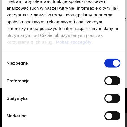
i reklam, aby oferować funkcje społecznościowe i
trip combined with the urban case set. It is ensured to the
analizować ruch w naszej witrynie. Informacje o tym, jak
vehicle through a lock and thanks to support, it can be easily
korzystasz z naszej witryny, udostępniamy partnerom
removed. The Top Box is equipped with a handle to facilitate the
społecznościowym, reklamowym i analitycznym.
transport. Backrest in thermoplastic elastomer . External
Partnerzy mogą połączyć te informacje z innymi danymi
dimension: 47X36X29 cm Load capacity: 40 LT Maximun load:
otrzymanymi od Ciebie lub uzyskanymi podczas
5KG
korzystania z ich usług.
Pokaż szczegóły
.
Wybór
Niezbędne
zgody
Preferencje
Statystyka
ZOBACZ WSZYSTKIE
Item
Marketing
1
of
6