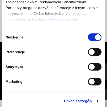
społecznościowym, reklamowym i analitycznym.
system. Needs Fast Click specific mounting support.
Partnerzy mogą połączyć te informacje z innymi danymi
otrzymanymi od Ciebie lub uzyskanymi podczas
korzystania z ich usług.
Pokaż szczegóły
.
Wybór
Niezbędne
zgody
Preferencje
ZOBACZ WSZYSTKIE
Item
Statystyka
1
of
6
Marketing
Pokaż szczegóły