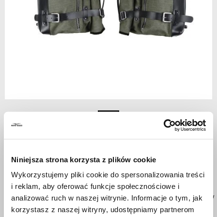
Item
1
Green
of
1
Niniejsza strona korzysta z plików cookie
GREEN
Wykorzystujemy pliki cookie do spersonalizowania treści
i reklam, aby oferować funkcje społecznościowe i
In precious fabric and leather finishing, these bags can be easily
analizować ruch w naszej witrynie. Informacje o tym, jak
and quickly applied on the vehicle thanks to Fast Click release
korzystasz z naszej witryny, udostępniamy partnerom