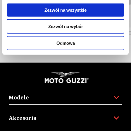
Poprzedni
N
Zezwól na wszystkie
Zezwól na wybór
Centre stand
EXH
Odmowa
Stopka
Modele
Akcesoria