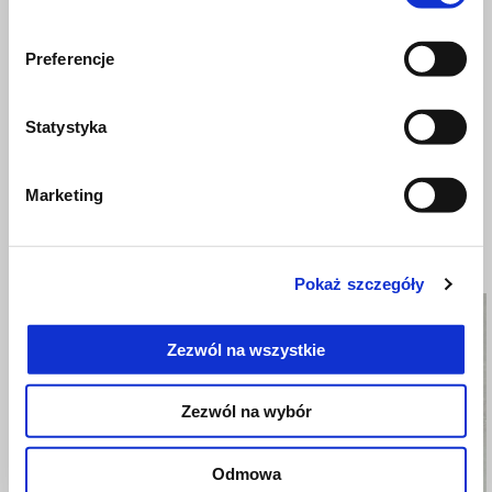
Preferencje
Statystyka
Marketing
CNC FUEL TANK CAP -
CRANKCASE ENGINE
BLACK
HOLES COVER
Pokaż szczegóły
Zezwól na wszystkie
Zezwól na wybór
Odmowa