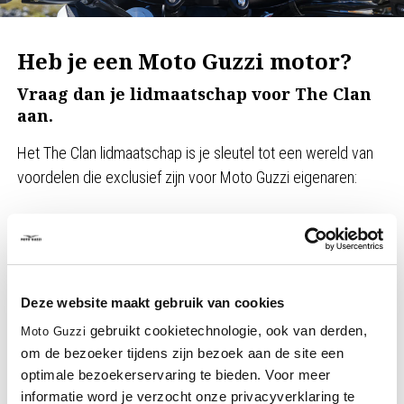
Heb je een Moto Guzzi motor?
Vraag dan je lidmaatschap voor The Clan
aan.
Het The Clan lidmaatschap is je sleutel tot een wereld van
voordelen die exclusief zijn voor Moto Guzzi eigenaren:
- Periodieke kortingen op accessoires en originele
onderdelen
- Voordelen en aanbiedingen voor jou en je Moto Guzzi
- Exclusieve ervaringen tijdens Moto Guzzi evenementen
Deze website maakt gebruik van cookies
- Uitnodigingen voor speciale community activiteiten
gebruikt cookietechnologie, ook van derden,
Moto Guzzi
om de bezoeker tijdens zijn bezoek aan de site een
Registreer je Moto Guzzi op je profielpagina, ontvang je
optimale bezoekerservaring te bieden. Voor meer
digitale The Clan-kaart en ontgrendel alle voordelen,
informatie word je verzocht onze privacyverklaring te