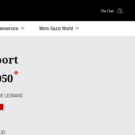
The Clan
oofdcontent
tenservice
Moto Guzzi World
port
050
DE LEGNANO
 Legnano
igio Lario
Rosso Monza
OUD
: