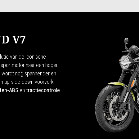
JD V7
lutie van de iconische
 sportmotor naar een hoger
 V7 wordt nog spannender en
en up-side-down voorvork,
ten-ABS
en
tractiecontrole
.