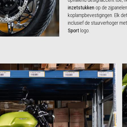
inzetstukken
op de zijpanelen
koplampbevestigingen. Elk deta
inclusief de stuurverhoger me
Sport
logo.