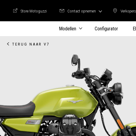
Store Motoguzzi
Contact opnemen
Verkopers
Store Motoguzzi
Verkop
Modellen
Configurator
E
TERUG NAAR V7