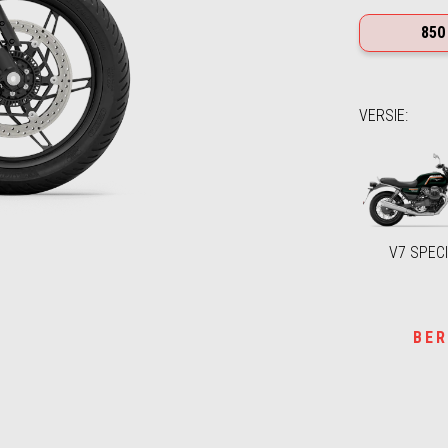
850
VERSIE
:
V7 SPEC
BER