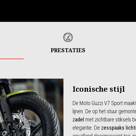
PRESTATIES
Iconische stijl
De Moto Guzzi V7 Sport maakt
lijnen. De op het stuur gemont
zadel
met zichtbare stiksels b
elegantie. De
zesspaaks
lich
opvallend designaccent toe, n