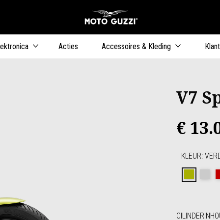
Ga naar de h
ers
lektronica
Acties
Accessoires & Kleding
Klan
V7 S
€ 13.
KLEUR
:
VER
Verde
Gr
CILINDERINH