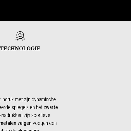
TECHNOLOGIE
 indruk met zijn dynamische
eerde spiegels en het
zwarte
enadrukken zijn sportieve
tmetalen
velgen
voegen een
et als de
aluminium