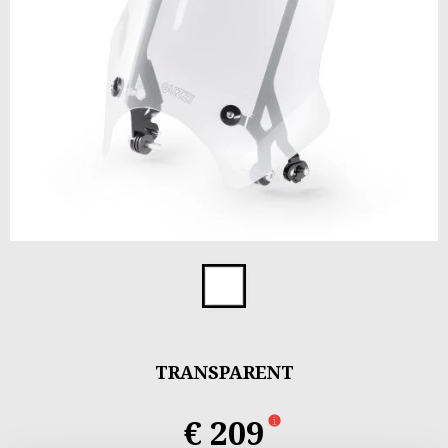
Item
1
Transparent
of
1
TRANSPARENT
€ 209