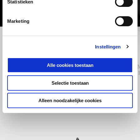
Statistieken
Marketing
Vorige
D
Instellingen
Alle cookies toestaan
37 L Top Box
ALUM
Selectie toestaan
€ 329
Alleen noodzakelijke cookies
Item
1
of