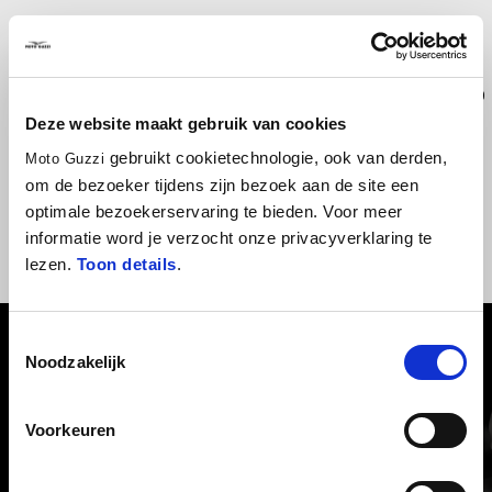
Windshield in scratch-resistant polycarbonate to add wind
protection when riding the V7. The shape has been designed to
match the style of the V7 Sport
Deze website maakt gebruik van cookies
gebruikt cookietechnologie, ook van derden,
Moto Guzzi
om de bezoeker tijdens zijn bezoek aan de site een
optimale bezoekerservaring te bieden. Voor meer
informatie word je verzocht onze privacyverklaring te
lezen.
Toon details
.
Toestemmingsselectie
BEKIJK ALLES
Noodzakelijk
Item
1
of
Voorkeuren
6