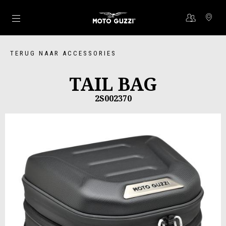
Ga naar de hoofdcontent
TERUG NAAR ACCESSORIES
TAIL BAG
2S002370
Vorige
De