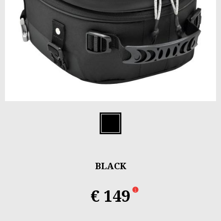
Item
1
Black
of
2
BLACK
€ 149