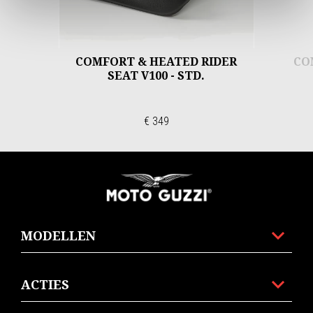
COMFORT & HEATED RIDER
CO
SEAT V100 - STD.
€ 349
Voettekst
MODELLEN
ACTIES