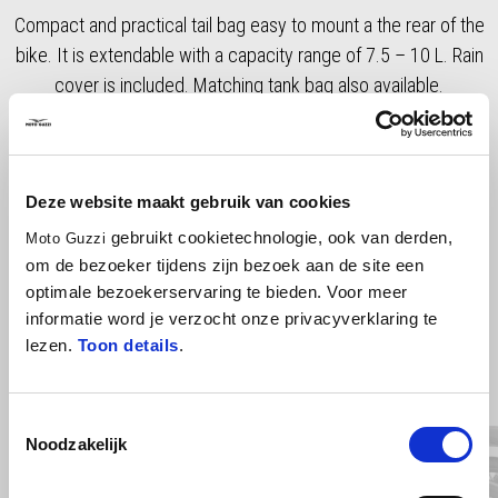
Compact and practical tail bag easy to mount a the rear of the
bike. It is extendable with a capacity range of 7.5 – 10 L. Rain
cover is included. Matching tank bag also available.
Deze website maakt gebruik van cookies
gebruikt cookietechnologie, ook van derden,
Moto Guzzi
om de bezoeker tijdens zijn bezoek aan de site een
optimale bezoekerservaring te bieden. Voor meer
informatie word je verzocht onze privacyverklaring te
lezen.
Toon details
.
Item
1
of
3
Toestemmingsselectie
Noodzakelijk