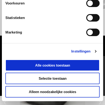
Vorige
D
Voorkeuren
Nero Smeraldo
Bianco 1969
Statistieken
V7 Special
€ 12.050
Marketing
BEKIJK ALLES
Instellingen
Item
1
of
6
Alle cookies toestaan
Selectie toestaan
Alleen noodzakelijke cookies
Vorige
D