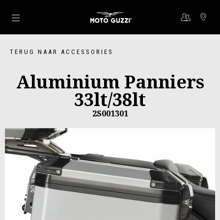
Ga naar de hoofdcontent
TERUG NAAR ACCESSORIES
Aluminium Panniers
33lt/38lt
2S001301