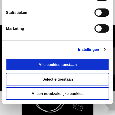
Statistieken
Marketing
BEKIJK ALLES
Item
Instellingen
1
of
6
Alle cookies toestaan
Selectie toestaan
Alleen noodzakelijke cookies
Vorige
D