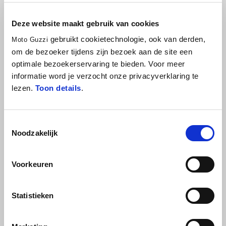
TOURING SIDE BAGS
Deze website maakt gebruik van cookies
€ 329
€ 699
gebruikt cookietechnologie, ook van derden,
Moto Guzzi
om de bezoeker tijdens zijn bezoek aan de site een
optimale bezoekerservaring te bieden. Voor meer
informatie word je verzocht onze privacyverklaring te
lezen.
Toon details
.
Toestemmingsselectie
Noodzakelijk
Voorkeuren
REAR RACK
REAR RACK
Statistieken
€ 289
€ 249