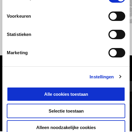
Vorige
D
Voorkeuren
GIALLO WADI
GRIGIO YANAR DAG
Statistieken
V85 TT
€ 15.550
Marketing
BEKIJK ALLES
Instellingen
Item
1
of
6
Alle cookies toestaan
Selectie toestaan
Alleen noodzakelijke cookies