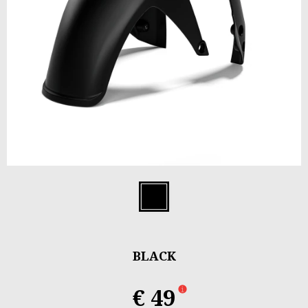
Item
1
Black
of
1
BLACK
€ 49