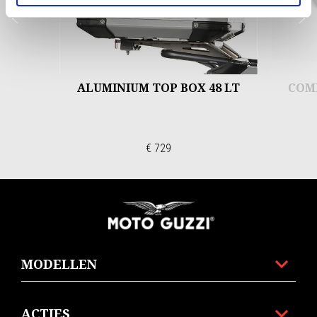
Vorige
D
ALUMINIUM TOP BOX 48 LT
COM
€ 729
Voettekst
MODELLEN
ACTIES