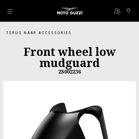
Ga naar de hoofdcontent
TERUG NAAR ACCESSORIES
Front wheel low
mudguard
2S002236