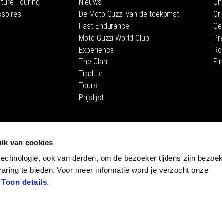
ture Touring
Nieuws
On
soires
De Moto Guzzi van de toekomst
Or
Fast Endurance
Ge
Moto Guzzi World Club
Pr
Experience
Ro
The Clan
Fi
Traditie
Tours
Prijslijst
STORE 
ik van cookies
E-Commer
technologie, ook van derden, om de bezoeker tijdens zijn bezoek
Museum
aring te bieden. Voor meer informatie word je verzocht onze
.
Toon details
.