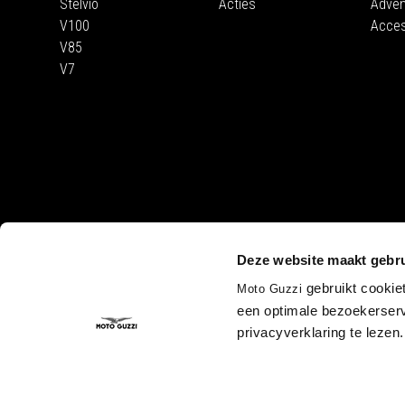
Stelvio
Acties
Adven
V100
Acces
V85
V7
CORPORATE
Deze website maakt gebru
Wide Magazine
Piaggio Group
gebruikt cookie
Moto Guzzi
Het Moto Guzzi 
een optimale bezoekerserv
Accessibility
privacyverklaring te lezen