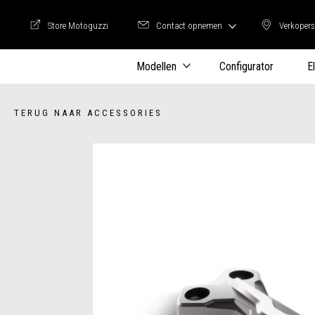
Store Motoguzzi
Contact opnemen
Verkopers
Store Motoguzzi
Verkop
Modellen
Configurator
E
TERUG NAAR ACCESSORIES