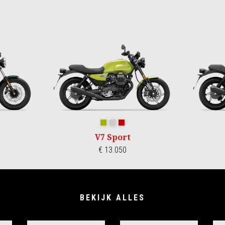
ldo
1969
Verde Legnano
Grigio Lario
Rosso Monza
V7 Sport
€ 13.050
BEKIJK ALLES