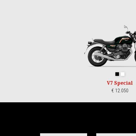
Item
1
of
3
Nero Smera
Bianco 
V7 Special
€ 12.050
Item