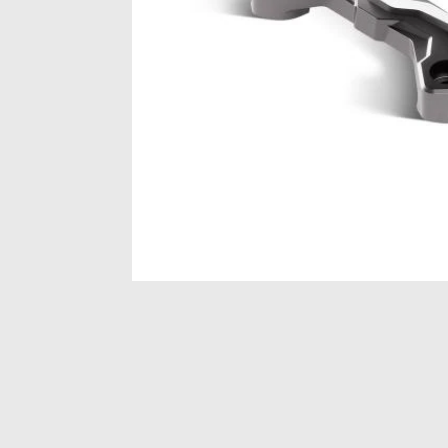
Item
1
of
1