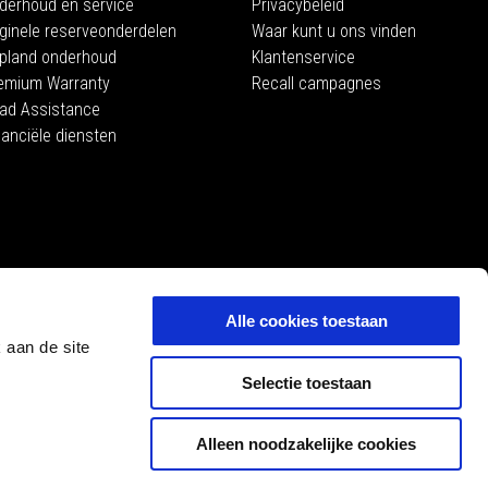
derhoud en service
Privacybeleid
iginele reserveonderdelen
Waar kunt u ons vinden
pland onderhoud
Klantenservice
emium Warranty
Recall campagnes
ad Assistance
nanciële diensten
MOTO GUZZI
ce
Alle cookies toestaan
 aan de site
Selectie toestaan
Alleen noodzakelijke cookies