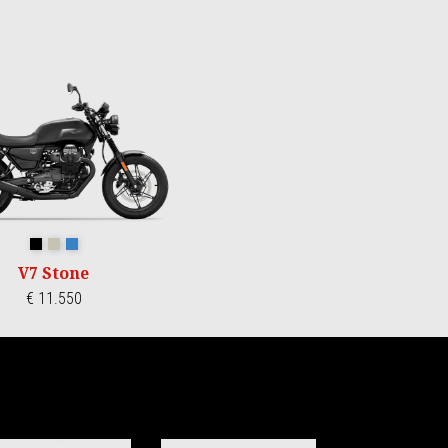
Nero Ruvido
Sabbia Camo
Blu Profondo
V7 Stone
€ 11.550