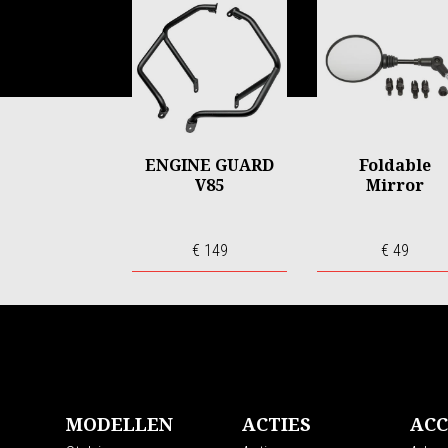
1
of
6
ENGINE GUARD
Foldable
V85
Mirror
€ 149
€ 49
Voettekst
MODELLEN
ACTIES
ACC