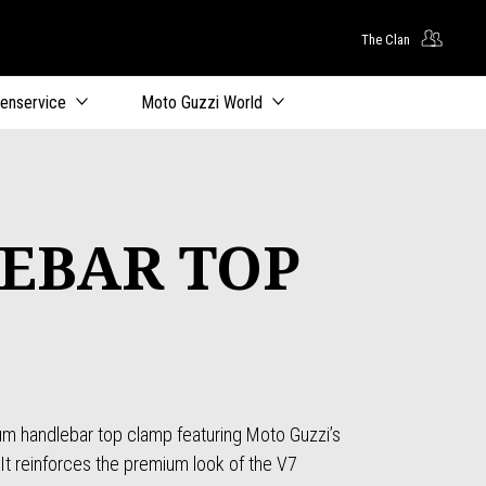
The Clan
oofdcontent
tenservice
Moto Guzzi World
EBAR TOP
ium handlebar top clamp featuring Moto Guzzi’s
 It reinforces the premium look of the V7