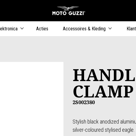
Ga naar de h
ers
lektronica
Acties
Accessoires & Kleding
Klan
HANDL
CLAMP
2S002380
Stylish black anodized alumin
silver-coloured stylised eagle.