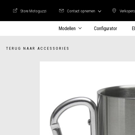
Store Motoguzzi
Contact opnemen
Verkopers
Store Motoguzzi
Verkop
Modellen
Configurator
E
TERUG NAAR ACCESSORIES