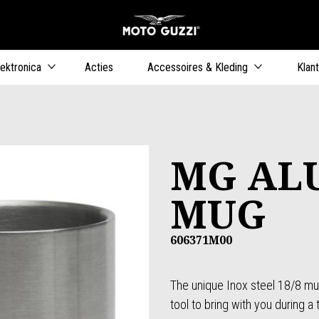
Ga naar de h
ers
lektronica
Acties
Accessoires & Kleding
Klan
MG AL
MUG
606371M00
The unique Inox steel 18/8 mug 
tool to bring with you during a