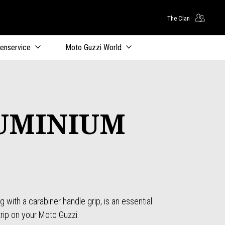
The Clan
oofdcontent
tenservice
Moto Guzzi World
UMINIUM
with a carabiner handle grip, is an essential
 trip on your Moto Guzzi.