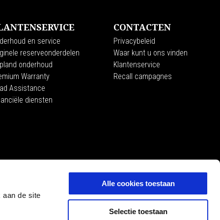
LANTENSERVICE
CONTACTEN
derhoud en service
Privacybeleid
iginele reserveonderdelen
Waar kunt u ons vinden
pland onderhoud
Klantenservice
emium Warranty
Recall campagnes
ad Assistance
nanciële diensten
MOTO GUZZI
ce
Alle cookies toestaan
 aan de site
Selectie toestaan