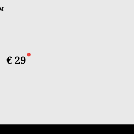
UM
luminium
€ 29