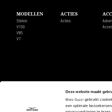
MODELLEN
ACTIES
ACC
Stelvio
Acties
Adven
V100
Acces
V85
V7
CORPORATE
Deze website maakt gebru
Wide Magazine
Piaggio Group
gebruikt cookie
Moto Guzzi
Het Moto Guzzi 
een optimale bezoekerserv
Accessibility
privacyverklaring te lezen