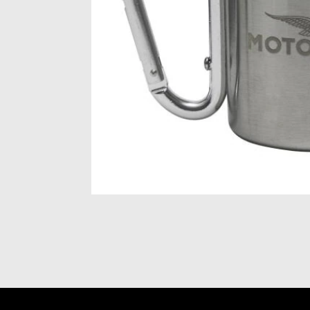
Item
1
of
1