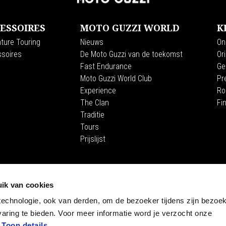
ESSOIRES
MOTO GUZZI WORLD
K
ture Touring
Nieuws
On
soires
De Moto Guzzi van de toekomst
Or
Fast Endurance
Ge
Moto Guzzi World Club
Pr
Experience
Ro
The Clan
Fi
Traditie
Tours
Prijslijst
STORE 
ik van cookies
E-Commer
technologie, ook van derden, om de bezoeker tijdens zijn bezoek
Museum
aring te bieden. Voor meer informatie word je verzocht onze
.
Toon details
.