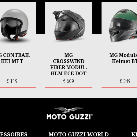
G CONTRAIL
MG
MG Modul
HELMET
CROSSWIND
Helmet B
FIBER MODUL.
HLM ECE DOT
€ 119
€ 609
€ 349
ESSOIRES
MOTO GUZZI WORLD
K