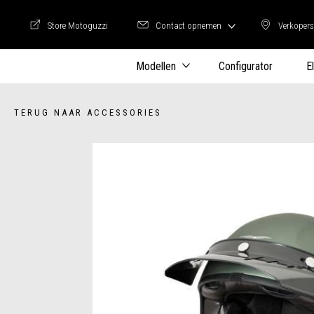
Store Motoguzzi
Contact opnemen
Verkopers
Store Motoguzzi
Verkop
Modellen
Configurator
E
TERUG NAAR ACCESSORIES