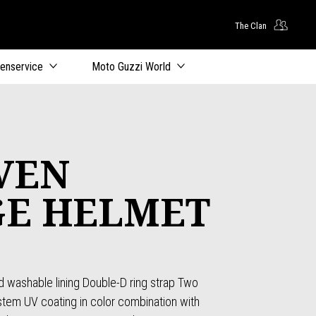
The Clan
oofdcontent
tenservice
Moto Guzzi World
VEN
GE HELMET
d washable lining Double-D ring strap Two
system UV coating in color combination with