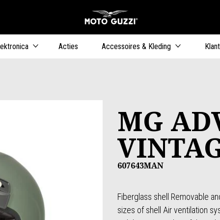
Ga naar de h
ers
lektronica
Acties
Accessoires & Kleding
Klan
MG AD
VINTA
607643MAN
Fiberglass shell Removable an
sizes of shell Air ventilation 