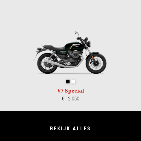
Nero Smeraldo
Bianco 1969
V7 Special
€ 12.050
BEKIJK ALLES