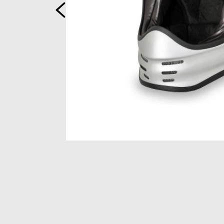
Vorige
Item
1
of
2