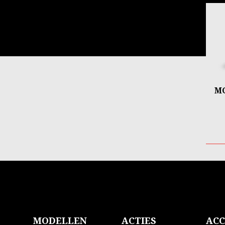
Item
1
of
3
M
Voettekst
MODELLEN
ACTIES
ACC