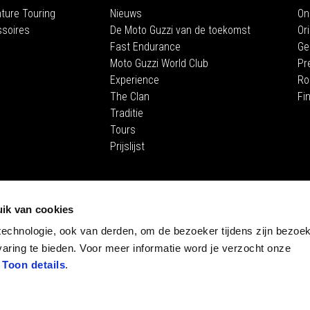
ture Touring
Nieuws
On
soires
De Moto Guzzi van de toekomst
Or
Fast Endurance
Ge
Moto Guzzi World Club
Pr
Experience
Ro
The Clan
Fi
Traditie
Tours
Prijslijst
STORE 
ik van cookies
E-Commer
technologie, ook van derden, om de bezoeker tijdens zijn bezoek
Museum
aring te bieden. Voor meer informatie word je verzocht onze
.
Toon details
.