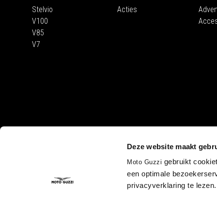
Stelvio
Acties
Adven
V100
Acces
V85
V7
CORPORATE
Deze website maakt gebru
Wide Magazine
Piaggio Group
gebruikt cookie
Moto Guzzi
Het Moto Guzzi 
een optimale bezoekerserv
Accessibility
privacyverklaring te lezen