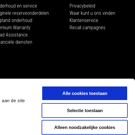
derhoud en service
Privacybeleid
iginele reserveonderdelen
Waar kunt u ons vinden
pland onderhoud
Klantenservice
emium Warranty
Recall campagnes
ad Assistance
nanciële diensten
MOTO GUZZI
ce
Alle cookies toestaan
 aan de site
Selectie toestaan
Alleen noodzakelijke cookies