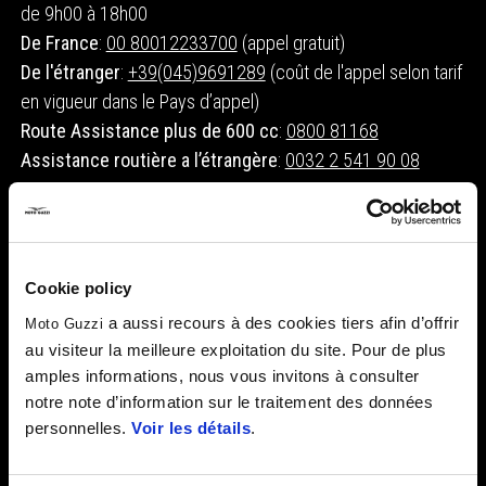
de 9h00 à 18h00
De France
:
00 80012233700
(appel gratuit)
De l'étranger
:
+39(045)9691289
(coût de l'appel selon tarif
en vigueur dans le Pays d’appel)
Route Assistance plus de 600 cc
:
0800 81168
Assistance routière a l’étrangère
:
0032 2 541 90 08
Cookie policy
CONTACTEZ NOUS
a aussi recours à des cookies tiers afin d’offrir
Moto Guzzi
au visiteur la meilleure exploitation du site. Pour de plus
amples informations, nous vous invitons à consulter
Entrez dans la section où communiquer vos demandes
notre note d’information sur le traitement des données
personnelles.
Voir les détails
.
CLIQUEZ ICI