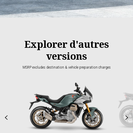
Explorer d'autres
versions
MSRP excludes destination & vehicle preparation charges
Item
1
of
2
Précédent
S