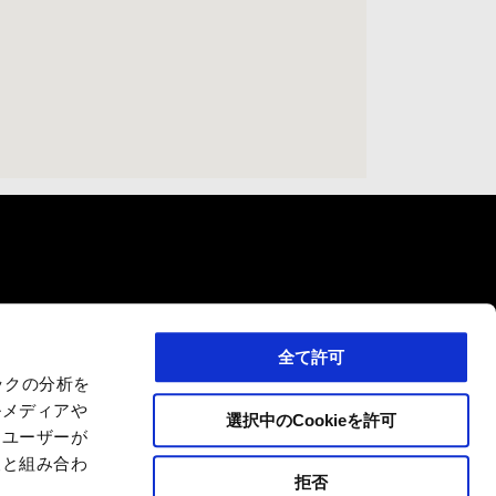
サービス
お問い合わせ
企業概要
ポート
個人情報の取扱い
Wide Magazine
全て許可
Piaggio Group
ックの分析を
ンペーン
ルメディアや
選択中のCookieを許可
、ユーザーが
報と組み合わ
拒否