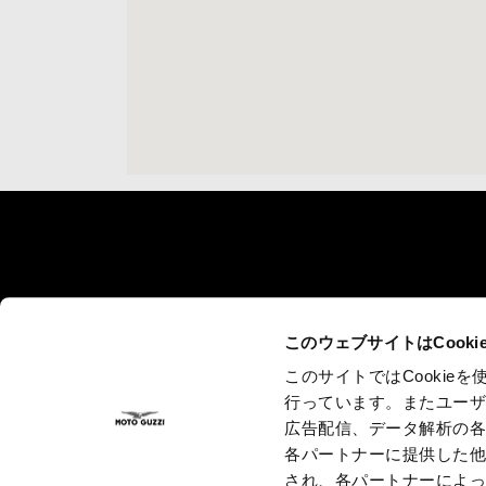
フッター
モデル
キャンペーン
アクセサ
このウェブサイトはCook
Stelvio
キャンペーン
V85 TT
V100
V7
このサイトではCooki
V85
V9
行っています。またユー
V7
V100
広告配信、データ解析の
各パートナーに提供した
され、各パートナーによ