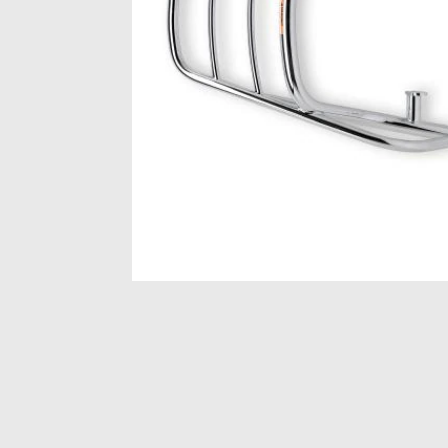
Item
1
of
1