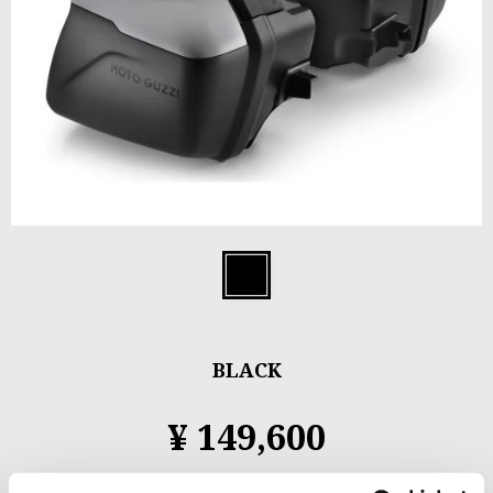
Item
1
Black
of
1
BLACK
¥ 149,600