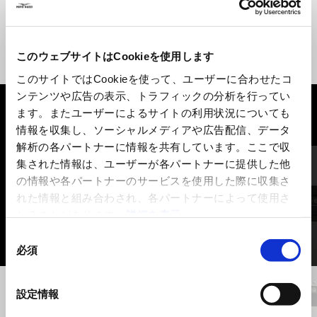
このウェブサイトはCookieを使用します
このサイトではCookieを使って、ユーザーに合わせたコ
ンテンツや広告の表示、トラフィックの分析を行ってい
ます。またユーザーによるサイトの利用状況についても
すべて見る
情報を収集し、ソーシャルメディアや広告配信、データ
解析の各パートナーに情報を共有しています。ここで収
Item
1
集された情報は、ユーザーが各パートナーに提供した他
of
6
の情報や各パートナーのサービスを使用した際に収集さ
れた情報と組み合わされ、各パートナーによって使用さ
れることがあります。
詳細を表示
同
必須
意
の
前回
選
設定情報
択