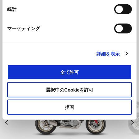
統計
TANK PROTECTION
マーケティング
¥ 9,438
詳細を表示
全て許可
Item
1
of
選択中のCookieを許可
2
拒否
前回