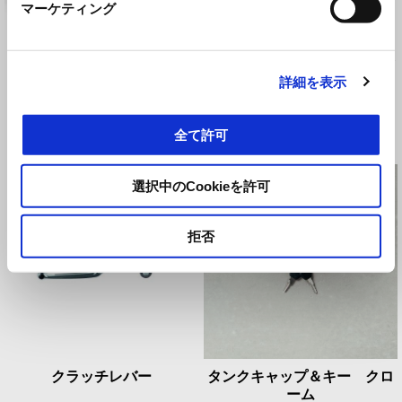
マーケティング
アルミシリンダーヘッドプロ
アルミ製インジェクターカバ
テクター
ー
詳細を表示
全て許可
¥ 19,800
¥ 28,600
選択中のCookieを許可
拒否
クラッチレバー
タンクキャップ＆キー クロ
ーム