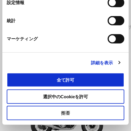
設定情報
択
統計
アジャスタブルブレーキレバー クロ
アルミ
ーム
マーケティング
¥ 27,500
詳細を表示
全て許可
Item
1
of
選択中のCookieを許可
1
拒否