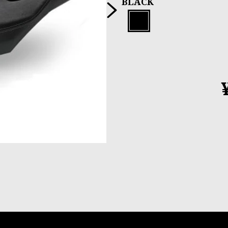
次へ
BLACK
Black