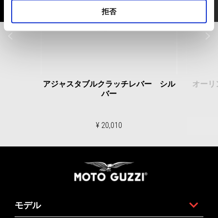
拒否
前回
アジャスタブルクラッチレバー シル
オーリ
バー
¥ 20,010
フッター
モデル