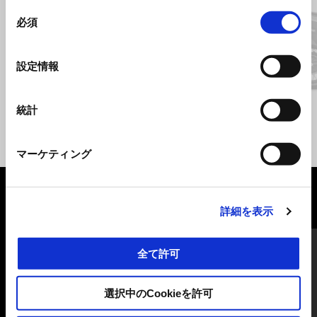
同
必須
意
の
選
前回
設定情報
択
ヤナルダググレー
統計
V85 TT
¥ 1,804,000
マーケティング
すべて見る
詳細を表示
Item
1
of
全て許可
6
選択中のCookieを許可