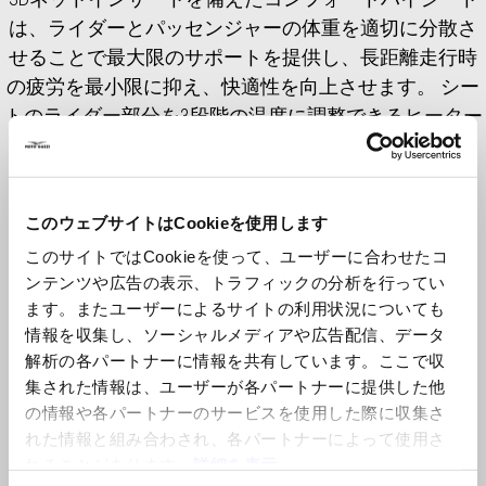
は、ライダーとパッセンジャーの体重を適切に分散さ
せることで最大限のサポートを提供し、長距離走行時
の疲労を最小限に抑え、快適性を向上させます。 シー
トのライダー部分を3段階の温度に調整できるヒーター
機能を有効にするには、別売りのMoto Guzzi MIA
(607687M) の装着が必要です。
このウェブサイトはCookieを使用します
このサイトではCookieを使って、ユーザーに合わせたコ
ンテンツや広告の表示、トラフィックの分析を行ってい
ます。またユーザーによるサイトの利用状況についても
情報を収集し、ソーシャルメディアや広告配信、データ
解析の各パートナーに情報を共有しています。ここで収
集された情報は、ユーザーが各パートナーに提供した他
の情報や各パートナーのサービスを使用した際に収集さ
れた情報と組み合わされ、各パートナーによって使用さ
Item
1
of
れることがあります。
詳細を表示
2