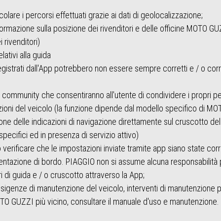
colare i percorsi effettuati grazie ai dati di geolocalizzazione;
informazione sulla posizione dei rivenditori e delle officine MOTO GU
 rivenditori)
lativi alla guida
egistrati dall'App potrebbero non essere sempre corretti e / o corri
la community che consentiranno all'utente di condividere i propri per
ioni del veicolo (la funzione dipende dal modello specifico di MOT
sione delle indicazioni di navigazione direttamente sul cruscotto 
specifici ed in presenza di servizio attivo)
erificare che le impostazioni inviate tramite app siano state cor
mentazione di bordo. PIAGGIO non si assume alcuna responsabilità p
 di guida e / o cruscotto attraverso la App;
 esigenze di manutenzione del veicolo, interventi di manutenzione 
MOTO GUZZI più vicino, consultare il manuale d'uso e manutenzione.