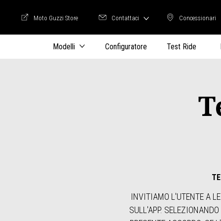
Moto Guzzi Store
Contattaci
Concessionari
Moto Guzzi Store
Concession
Modelli
Configuratore
Test Ride
T
TE
INVITIAMO L'UTENTE A LE
SULL'APP. SELEZIONANDO 