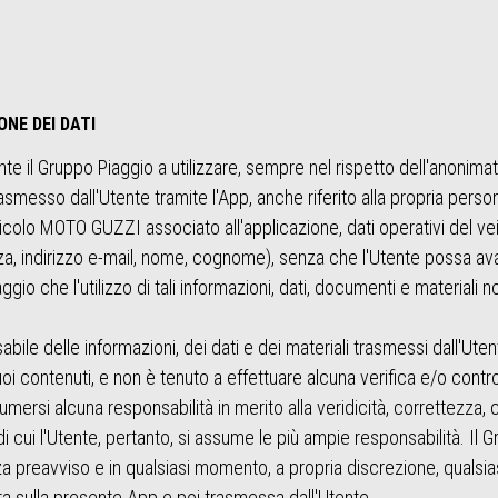
ONE DEI DATI
 il Gruppo Piaggio a utilizzare, sempre nel rispetto dell'anonimat
messo dall'Utente tramite l'App, anche riferito alla propria person
eicolo MOTO GUZZI associato all'applicazione, dati operativi del
enza, indirizzo e-mail, nome, cognome), senza che l'Utente possa a
o che l'utilizzo di tali informazioni, dati, documenti e materiali non 
bile delle informazioni, dei dati e dei materiali trasmessi dall'Ute
oi contenuti, e non è tenuto a effettuare alcuna verifica e/o contro
umersi alcuna responsabilità in merito alla veridicità, correttezz
i di cui l'Utente, pertanto, si assume le più ampie responsabilità. Il Gr
za preavviso e in qualsiasi momento, a propria discrezione, qualsia
a sulla presente App e poi trasmessa dall'Utente.