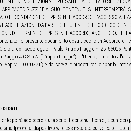
UTENTE NON SELEZIONA IL PULSANTE "ACCETTA" O SELEZIONA 
'APP "MOTO GUZZI" E AI SUOI CONTENUTI SI INTERROMPERÀ. S
ATO LE CONDIZIONI DEL PRESENTE ACCORDO. L'ACCESSO ALL'AP
 L'ACCETTAZIONE DA PARTE DELL'UTENTE DELL'OBBLIGO DI INF
IONE, DEI TERMINI DEL PRESENTE ACCORDO, ANCHE DI QUELLI A 
o contenute nel presente documento costituiscono un Accordo di lic
C. S.p.a. con sede legale in Viale Rinaldo Piaggio n. 25, 56025 Ponte
i Piaggio & C S.p.A. (“Gruppo Piaggio”) e l'Utente, in merito all'uti
 "App MOTO GUZZI") e dei servizi e prodotti resi disponibili attra
O DI DATI
nte potrà accedere a una serie di contenuti tecnici, alcuni dei qua
io smartphone al dispositivo wireless installato sul veicolo. L'Uten