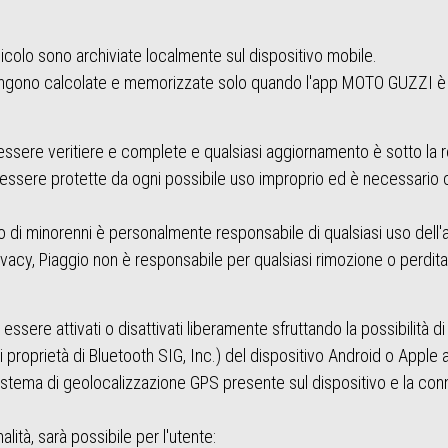
eicolo sono archiviate localmente sul dispositivo mobile.
he vengono calcolate e memorizzate solo quando l'app MOTO GUZZI è
essere veritiere e complete e qualsiasi aggiornamento è sotto la re
 essere protette da ogni possibile uso improprio ed è necessari
aso di minorenni è personalmente responsabile di qualsiasi uso dell
privacy, Piaggio non è responsabile per qualsiasi rimozione o perdita
o essere attivati o disattivati liberamente sfruttando la possibilità
di proprietà di Bluetooth SIG, Inc.) del dispositivo Android o Appl
 sistema di geolocalizzazione GPS presente sul dispositivo e la conn
nalità, sarà possibile per l'utente: