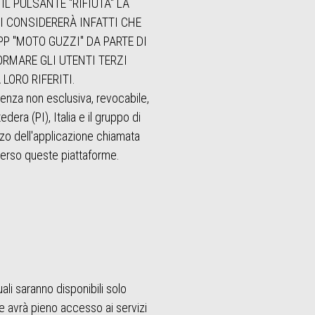
IL PULSANTE "RIFIUTA" LA
I CONSIDERERÀ INFATTI CHE
P "MOTO GUZZI" DA PARTE DI
ORMARE GLI UTENTI TERZI
LORO RIFERITI.
enza non esclusiva, revocabile,
dera (PI), Italia e il gruppo di
lizzo dell'applicazione chiamata
verso queste piattaforme.
li saranno disponibili solo
te avrà pieno accesso ai servizi