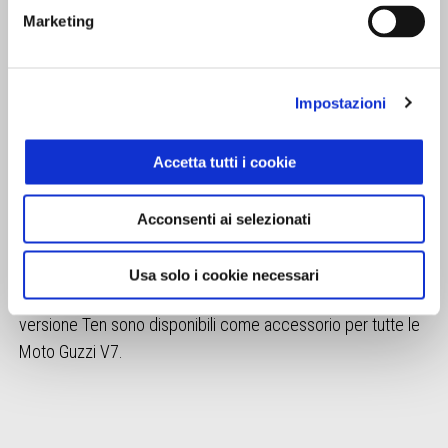
Marketing
Impostazioni
SPORTIVA ANCHE NELLE
PRESTAZIONI
Accetta tutti i cookie
Grazie all'impianto di scarico by Arrow, Moto Guzzi V7 Stone
Ten guadagna anche migliori prestazioni, sia sul fronte della
Acconsenti ai selezionati
potenza, che sale da 48 a
49 kW (66,5 CV) a 6700 giri/min
,
sia della coppia massima, che cresce da 73 a 75 Nm a
Usa solo i cookie necessari
4900 giri/min. Gli scarichi Arrow che equipaggiano la
versione Ten sono disponibili come accessorio per tutte le
Moto Guzzi V7.