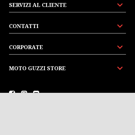
SERVIZI AL CLIENTE
CONTATTI
CORPORATE
MOTO GUZZI STORE
Facebook
Instagram
Youtube
IT
SELEZIONA IL TUO SITO WEB LOCALE
© Piaggio & C spa - Tutti i diritti riservati - P. IVA
01551260506