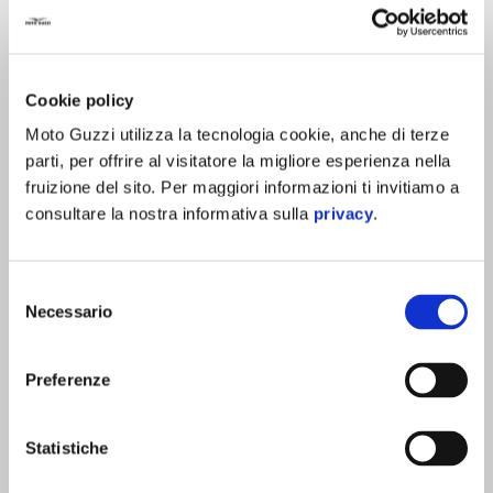
Le personalizzazioni si estendono anche al
twin 850 Moto
Guzzi
, con i coperchi delle teste in un raffinato color grafite
e le protezioni dei corpi farfallati in alluminio anodizzato
Cookie policy
nero.
Moto Guzzi utilizza la tecnologia cookie, anche di terze
parti, per offrire al visitatore la migliore esperienza nella
fruizione del sito. Per maggiori informazioni ti invitiamo a
consultare la nostra informativa sulla
privacy
.
Selezione
Necessario
del
consenso
Preferenze
Statistiche