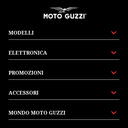
of
of
4
4
Piè di pagina
MODELLI
ELETTRONICA
PROMOZIONI
ACCESSORI
MONDO MOTO GUZZI