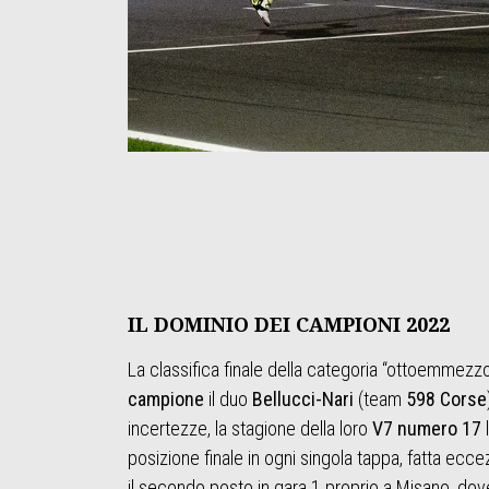
IL DOMINIO DEI CAMPIONI 2022
La classifica finale della categoria “ottoemmez
campione
il duo
Bellucci-Nari
(team
598 Corse
incertezze, la stagione della loro
V7 numero 17
l
posizione finale in ogni singola tappa, fatta eccez
il secondo posto in gara 1 proprio a Misano, do