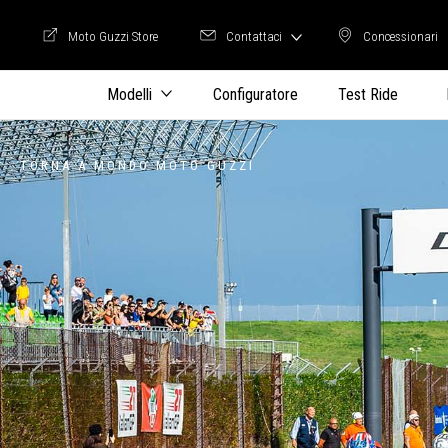
Moto Guzzi Store
Contattaci
Concessionari
Moto Guzzi Store
Concession
Modelli
Configuratore
Test Ride
TORNA A MONDO MOTO GUZZI