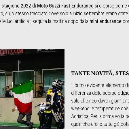
e
stagione 2022 di Moto Guzzi Fast Endurance
si è corso come o
no, sullo stesso tracciato dove solo a inizio settembre erano stat
lle luci artificiali, seguita la mattina dopo dalla
mini endurance
con
TANTE NOVITÀ, STES
Il primo evidente elemento di
differenza delle scorse edizion
sole che ricordava i giorni di
weekend le temperature che c
Adriatica. Per la prima volta p
qualifiche erano tutte già dot