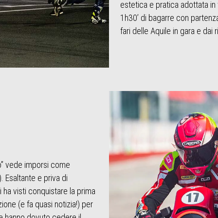
estetica e pratica adottata in
1h30’ di bagarre con partenza 
fari delle Aquile in gara e dai ri
zo” vede imporsi come
). Esaltante e priva di
i ha visti conquistare la prima
ione (e fa quasi notizia!) per
ve hanno dovuto cedere il