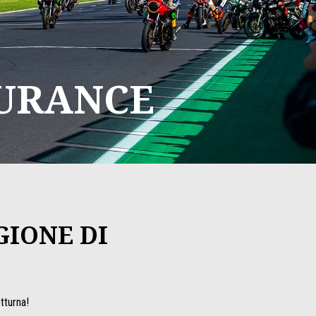
DURANCE
GIONE DI
tturna!