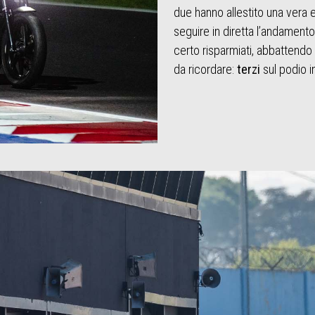
due hanno allestito una vera 
seguire in diretta l’andamento 
certo risparmiati, abbattendo 
da ricordare:
terzi
sul podio i