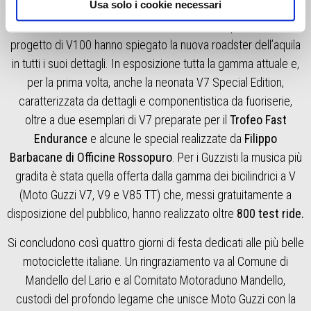
Usa solo i cookie necessari
la musica di
Virgin Radio
si è alternata ai momenti di
intrattenimento, come il talk show in cui i responsabili del
progetto di V100 hanno spiegato la nuova roadster dell’aquila
in tutti i suoi dettagli. In esposizione tutta la gamma attuale e,
per la prima volta, anche la neonata V7 Special Edition,
caratterizzata da dettagli e componentistica da fuoriserie,
oltre a due esemplari di V7 preparate per il
Trofeo Fast
Endurance
e alcune le special realizzate da
Filippo
Barbacane di Officine Rossopuro
. Per i Guzzisti la musica più
gradita è stata quella offerta dalla gamma dei bicilindrici a V
(Moto Guzzi V7, V9 e V85 TT) che, messi gratuitamente a
disposizione del pubblico, hanno realizzato oltre
800 test ride.
Si concludono così quattro giorni di festa dedicati alle più belle
motociclette italiane. Un ringraziamento va al Comune di
Mandello del Lario e al Comitato Motoraduno Mandello,
custodi del profondo legame che unisce Moto Guzzi con la