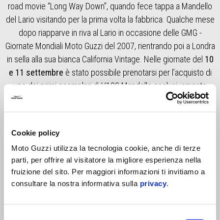
road movie “Long Way Down”, quando fece tappa a Mandello
del Lario visitando per la prima volta la fabbrica. Qualche mese
dopo riapparve in riva al Lario in occasione delle GMG -
Giornate Mondiali Moto Guzzi del 2007, rientrando poi a Londra
in sella alla sua bianca California Vintage. Nelle giornate del
10
e 11 settembre
è stato possibile prenotarsi per l’acquisto di
uno dei primi esemplari di V100 Mandello esclusivamente
presso lo storico stabilimento di via Parodi. A partire dal
12
settembre
, lo speciale programma di prebooking continua
online su www.motoguzzi.com.
Cookie policy
Il Museo e lo storico
stabilimento di Mandello del Lario,
dove
Moto Guzzi utilizza la tecnologia cookie, anche di terze
tutte le Moto Guzzi nascono ininterrottamente dal
1921
, hanno
parti, per offrire al visitatore la migliore esperienza nella
fruizione del sito. Per maggiori informazioni ti invitiamo a
registrato l’ingresso di oltre 20.000 persone, numero
consultare la nostra informativa sulla
privacy
.
contingentato per ragioni di capienza massima, che hanno
preso parte al ricco palinsesto di eventi dedicati. Il programma
prevedeva visite alle linee di assemblaggio motori e veicoli,
Selezione