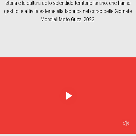
storia e la cultura dello splendido territorio lariano, che hanno
gestito le attività esterne alla fabbrica nel corso delle Giornate
Mondiali Moto Guzzi 2022.
play
mu
Item
Item