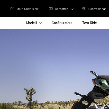
Moto Guzzi Store
Contattaci
Concessionari
Moto Guzzi Store
Concession
Modelli
Configuratore
Test Ride