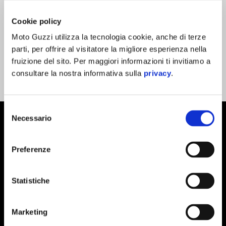
Cookie policy
OOPS!
Si è verificato un errore ed è stato impossibile
completare la richiesta. Ti preghiamo di riprovare più tardi.
Moto Guzzi utilizza la tecnologia cookie, anche di terze
parti, per offrire al visitatore la migliore esperienza nella
fruizione del sito. Per maggiori informazioni ti invitiamo a
Vai alla
pagina iniziale
del sito.
consultare la nostra informativa sulla
privacy
.
Selezione
Piè di pagina
Necessario
del
consenso
Preferenze
MODELLI
Statistiche
ELETTRONICA
Marketing