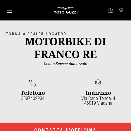
Vai al contenuto principale
TORNA A DEALER LOCATOR
MOTORBIKE DI
FRANCO RE
Centro Service Autorizzato
Telefono
Indirizzo
3387402934
Via Carlo Tenca, 4
46019 Viadana
Item
1
of
2
CONTATTA L'OFFICINA