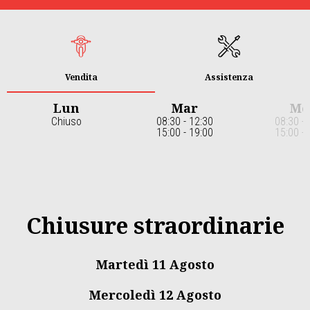
Vendita
Assistenza
Lun
Mar
Me
Chiuso
08:30 - 12:30
08:30 - 
15:00 - 19:00
15:00 - 
Item
1
of
7
Chiusure straordinarie
Martedì 11 Agosto
Mercoledì 12 Agosto