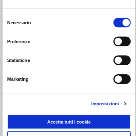
Selezione
Necessario
del
consenso
Preferenze
MOTO GUZZI V100 MANDELLO E’ TUA CON 1.500€ DI
VANTAGGI DA 150€ AL MESE (TAN 5,99%, TAEG 7,94%)
Statistiche
Marketing
Impostazioni
Accetta tutti i cookie