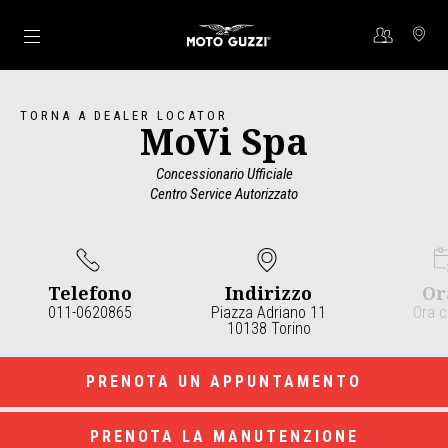
Vai al contenuto principale
TORNA A DEALER LOCATOR
MoVi Spa
Concessionario Ufficiale
Centro Service Autorizzato
Telefono
Indirizzo
Or
011-0620865
Piazza Adriano 11
Ora c
10138 Torino
Item
1
of
3
PRENOTA UN APPUNTAMENTO
PRENOTA LA MANUTENZIONE